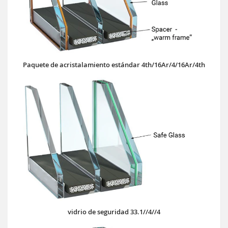
Paquete de acristalamiento estándar 4th/16Ar/4/16Ar/4th
vidrio de seguridad 33.1//4//4