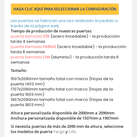
HAGA CLIC AQUÍ PARA SELECCIONAR LA CONFIGURACIÓN
Las puertas se fabrican una vez realizado el pedido a
través de la página web.
Tiempo de producción de nuestras puertas:
puerta llamada
STA
(acero Inoxidable) - la producción
tarda 4 semanas
puerta llamada
FARGO
(acero Inoxidable) - la producción
tarda 8 semanas
puerta llamada
LIM
(aluminio) - la producción tarda 6
semanas
Tamaño:
1507x2090mm tamaño total con marco (Hojas de la
puerta 1403 mm)
1707x2090mm tamaño total con marco (Hojas de la
puerta 1603 mm)
1907x2090mm tamaño total con marco (Hojas de la
puerta 1803 mm)
Altura personalizada disponible de 2000mm a 2090mm
Anchura personalizada disponible de 1507mm a 1907mm
Si necesita puertas de más de 2090 mm de altura, seleccione
los modelos de puerta
Fargo
y
LIM
.