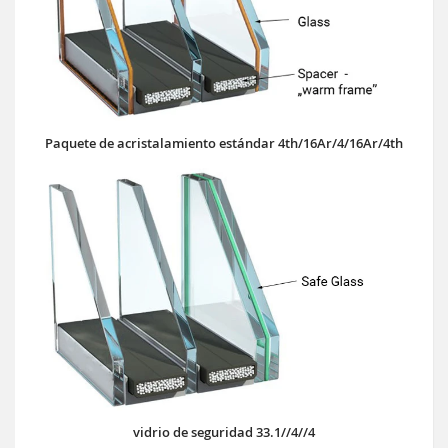
Paquete de acristalamiento estándar 4th/16Ar/4/16Ar/4th
vidrio de seguridad 33.1//4//4