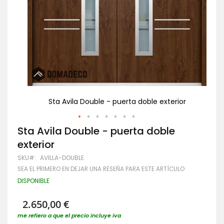
or
Sta Avila Double - puerta doble exterior
Saltar
Sta Avila Double - puerta doble
al
exterior
comienzo
de
SKU
AVILLA-DOUBLE
la
SEA EL PRIMERO EN DEJAR UNA RESEÑA PARA ESTE ARTÍCULO
galería
de
DISPONIBLE
imágenes
2.650,00 €
me refiero a que el precio incluye iva