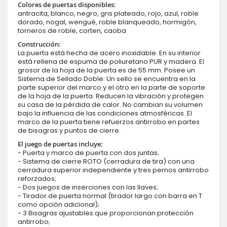
Colores de puertas disponibles:
antracita, blanco, negro, gris plateado, rojo, azul, roble
dorado, nogal, wengué, roble blanqueado, hormigón,
torneros de roble, corten, caoba
Construcción:
La puerta está hecha de acero inoxidable. En su interior
está rellena de espuma de poliuretano PUR y madera. El
grosor de la hoja de la puerta es de 55 mm. Posee un
Sistema de Sellado Doble: Un sello se encuentra en la
parte superior del marco y el otro en la parte de soporte
de la hoja de la puerta. Reducen la vibración y protegen
su casa de la pérdida de calor. No cambian su volumen
bajo la influencia de las condiciones atmosféricas. El
marco de la puerta tiene refuerzos antirrobo en partes
de bisagras y puntos de cierre.
El juego de puertas incluye:
- Puerta y marco de puerta con dos juntas;
- Sistema de cierre ROTO (cerradura de tira) con una
cerradura superior independiente y tres pernos antirrobo
reforzados;
- Dos juegos de inserciones con las llaves;
- Tirador de puerta normal (tirador largo con barra en T
como opción adicional);
- 3 Bisagras ajustables que proporcionan protección
antirrobo;