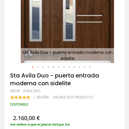
Sta Avila Duo - puerta entrada moderna con
S
sidelite
Saltar
Sta Avila Duo - puerta entrada
al
moderna con sidelite
comienzo
de
SKU
AVILA DUO
la
VALORACIÓN:
1
RESEÑA
VALORA ESTE PRODUCTO
galería
100
100
% OF
de
DISPONIBLE
imágenes
2.160,00 €
me refiero a que el precio incluye iva