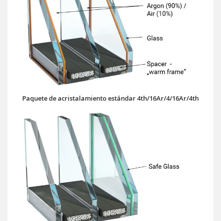
Paquete de acristalamiento estándar 4th/16Ar/4/16Ar/4th