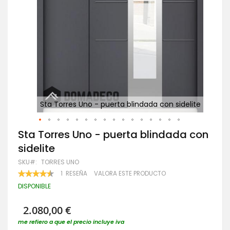
elite
Sta Torres Uno - puerta blindada con sidelite
S
Saltar
Sta Torres Uno - puerta blindada con
al
sidelite
comienzo
de
SKU
TORRES UNO
la
VALORACIÓN:
1
RESEÑA
VALORA ESTE PRODUCTO
galería
90
100
% OF
de
DISPONIBLE
imágenes
2.080,00 €
me refiero a que el precio incluye iva