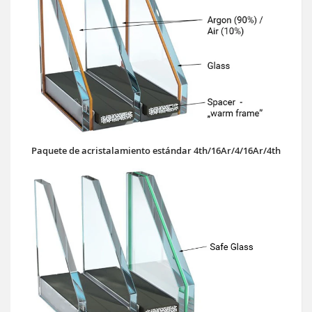
Paquete de acristalamiento estándar 4th/16Ar/4/16Ar/4th