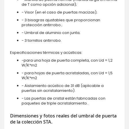
de T como opción adicional);
- Visor (en el caso de puertas macizas);
- 3 bisagras ajustables que proporcionan
protección antirrobo.;
- Umbral de aluminio con junta;
- 3 tornillos antirrobo.
Especificaciones térmicas y acústicas:
-para una hoja de puerta completa, con Ud = 1,2
W/K*m2
- para hojas de puerta acristaladas, con Ud = 1,5
W/K*m2
- Aislamiento acústico de 31 dB (aplicable a
puertas sin acristalamiento).
- Las puertas de cristal están fabricadas con
paquetes de triple acristalamiento..
Dimensiones y fotos reales del umbral de puerta
de la colección STA.