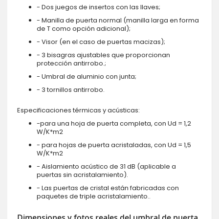
- Dos juegos de insertos con las llaves;
- Manilla de puerta normal (manilla larga en forma
de T como opción adicional);
- Visor (en el caso de puertas macizas);
- 3 bisagras ajustables que proporcionan
protección antirrobo.;
- Umbral de aluminio con junta;
- 3 tornillos antirrobo.
Especificaciones térmicas y acústicas:
-para una hoja de puerta completa, con Ud = 1,2
W/K*m2
- para hojas de puerta acristaladas, con Ud = 1,5
W/K*m2
- Aislamiento acústico de 31 dB (aplicable a
puertas sin acristalamiento).
- Las puertas de cristal están fabricadas con
paquetes de triple acristalamiento..
Dimensiones y fotos reales del umbral de puerta