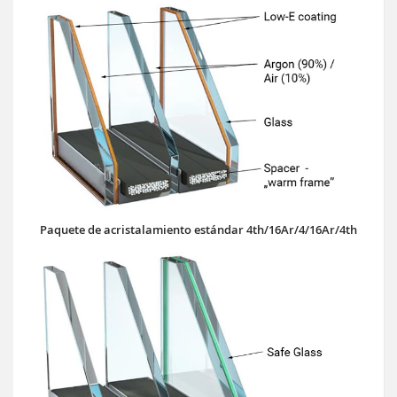
Paquete de acristalamiento estándar 4th/16Ar/4/16Ar/4th