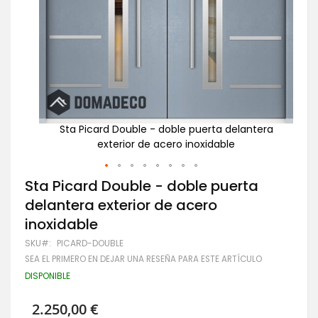
tera
Sta Picard Double - doble puerta delantera
Pu
exterior de acero inoxidable
Saltar
Sta Picard Double - doble puerta
al
delantera exterior de acero
comienzo
de
inoxidable
la
galería
SKU
PICARD-DOUBLE
de
SEA EL PRIMERO EN DEJAR UNA RESEÑA PARA ESTE ARTÍCULO
imágenes
DISPONIBLE
2.250,00 €