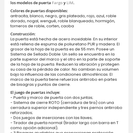
los modelos de puerta
Fargo
y
LIM
.
Colores de puertas disponibles:
antracita, blanco, negro, gris plateado, rojo, azul, roble
dorado, nogal, wengué, roble blanqueado, hormigón,
torneros de roble, corten, caoba
Construcción:
La puerta está hecha de acero inoxidable. En su interior
está rellena de espuma de poliuretano PUR y madera. El
grosor de la hoja de la puerta es de 55 mm. Posee un
Sistema de Sellado Doble: Un sello se encuentra en la
parte superior del marco y el otro en la parte de soporte
de la hoja de la puerta. Reducen la vibración y protegen
su casa de la pérdida de calor. No cambian su volumen
bajo la influencia de las condiciones atmosféricas. El
marco de la puerta tiene refuerzos antirrobo en partes
de bisagras y puntos de cierre.
El juego de puertas incluye:
- Puerta y marco de puerta con dos juntas;
- Sistema de cierre ROTO (cerradura de tira) con una
cerradura superior independiente y tres pernos antirrobo
reforzados;
- Dos juegos de inserciones con las llaves;
- Tirador de puerta normal (tirador largo con barra en T
como opción adicional);
- 3 Bisagras ajustables que proporcionan protección