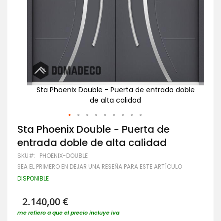
doble
Sta Phoenix Double - Puerta de entrada doble
de alta calidad
Saltar
Sta Phoenix Double - Puerta de
al
entrada doble de alta calidad
comienzo
de
SKU
PHOENIX-DOUBLE
la
SEA EL PRIMERO EN DEJAR UNA RESEÑA PARA ESTE ARTÍCULO
galería
de
DISPONIBLE
imágenes
2.140,00 €
me refiero a que el precio incluye iva