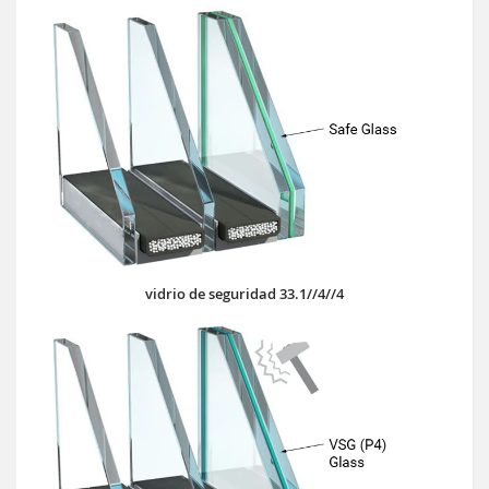
vidrio de seguridad 33.1//4//4