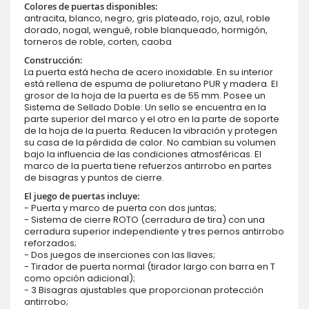
Colores de puertas disponibles:
antracita, blanco, negro, gris plateado, rojo, azul, roble
dorado, nogal, wengué, roble blanqueado, hormigón,
torneros de roble, corten, caoba
Construcción:
La puerta está hecha de acero inoxidable. En su interior
está rellena de espuma de poliuretano PUR y madera. El
grosor de la hoja de la puerta es de 55 mm. Posee un
Sistema de Sellado Doble: Un sello se encuentra en la
parte superior del marco y el otro en la parte de soporte
de la hoja de la puerta. Reducen la vibración y protegen
su casa de la pérdida de calor. No cambian su volumen
bajo la influencia de las condiciones atmosféricas. El
marco de la puerta tiene refuerzos antirrobo en partes
de bisagras y puntos de cierre.
El juego de puertas incluye:
- Puerta y marco de puerta con dos juntas;
- Sistema de cierre ROTO (cerradura de tira) con una
cerradura superior independiente y tres pernos antirrobo
reforzados;
- Dos juegos de inserciones con las llaves;
- Tirador de puerta normal (tirador largo con barra en T
como opción adicional);
- 3 Bisagras ajustables que proporcionan protección
antirrobo;