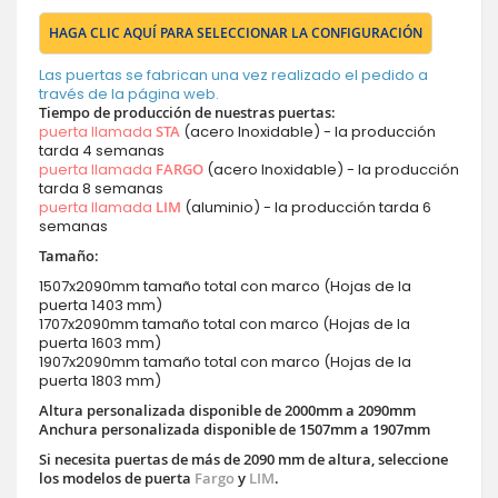
HAGA CLIC AQUÍ PARA SELECCIONAR LA CONFIGURACIÓN
Las puertas se fabrican una vez realizado el pedido a
través de la página web.
Tiempo de producción de nuestras puertas:
puerta llamada
STA
(acero Inoxidable) - la producción
tarda 4 semanas
puerta llamada
FARGO
(acero Inoxidable) - la producción
tarda 8 semanas
puerta llamada
LIM
(aluminio) - la producción tarda 6
semanas
Tamaño:
1507x2090mm tamaño total con marco (Hojas de la
puerta 1403 mm)
1707x2090mm tamaño total con marco (Hojas de la
puerta 1603 mm)
1907x2090mm tamaño total con marco (Hojas de la
puerta 1803 mm)
Altura personalizada disponible de 2000mm a 2090mm
Anchura personalizada disponible de 1507mm a 1907mm
Si necesita puertas de más de 2090 mm de altura, seleccione
los modelos de puerta
Fargo
y
LIM
.