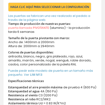
HAGA CLIC AQUÍ PARA SELECCIONAR LA CONFIGURACIÓN
Las puertas se fabrican una vez realizado el pedido a
través de la página web.
Tiempo de producción de nuestras puertas
:
puerta llamada
PIVOTANTE
(aluminio) - la producción
tarda 6 semanas
Tamaño de la puerta pivotante con marco:
Ancho de: 1400mm a 2000mm
Altura de: 2000mm a 2940mm
Colores de puertas disponibles:
antracita, blanco, negro, gris plateado, rojo, azul,
amarillo, marrón, verde, nogal, wengué, roble dorado,
caoba, color personalizado de la paleta RAL
Puede pedir este modelo de puerta en un tamaño más
pequeño. Ver
LIM M13
Especificaciones técnicas
Estanqueidad al aire presión máxima
de prueba 4 (600 Pa)
Estanqueidad al agua
4A (150 Pa)
Resistencia al viento
C3 (1200 Pa)
Resistencia al robo
RC2/WK2
Aislamiento térmico
Ud = 0.83 W/K*m2