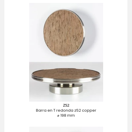
Z52
Barra en T redonda z52 copper
⌀ 198 mm