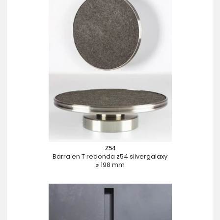
Z54
Barra en T redonda z54 slivergalaxy
⌀ 198 mm