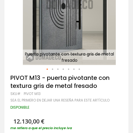
 gris
Puerta pivotante con textura gris de metal
P
fresado
Saltar
PIVOT M13 - puerta pivotante con
al
textura gris de metal fresado
comienzo
de
SKU
PIVOT M13
la
SEA EL PRIMERO EN DEJAR UNA RESEÑA PARA ESTE ARTÍCULO
galería
de
DISPONIBLE
imágenes
12.130,00 €
me refiero a que el precio incluye iva