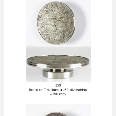
Z53
Barra en T redonda z53 silvershine
⌀ 198 mm