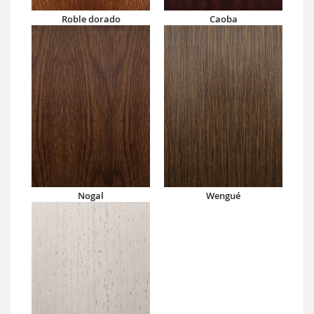
Roble dorado
Caoba
Nogal
Wengué