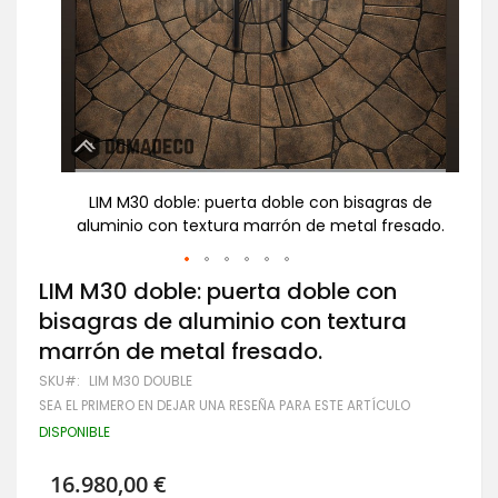
s de
LIM M30 doble: puerta doble con bisagras de
L
esado.
aluminio con textura marrón de metal fresado.
al
Saltar
LIM M30 doble: puerta doble con
al
bisagras de aluminio con textura
comienzo
de
marrón de metal fresado.
la
galería
SKU
LIM M30 DOUBLE
de
SEA EL PRIMERO EN DEJAR UNA RESEÑA PARA ESTE ARTÍCULO
imágenes
DISPONIBLE
16.980,00 €