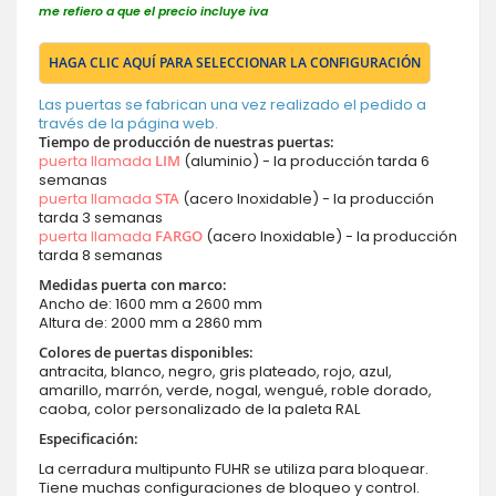
me refiero a que el precio incluye iva
HAGA CLIC AQUÍ PARA SELECCIONAR LA CONFIGURACIÓN
Las puertas se fabrican una vez realizado el pedido a
través de la página web.
Tiempo de producción de nuestras puertas:
puerta llamada
LIM
(aluminio) - la producción tarda 6
semanas
puerta llamada
STA
(acero Inoxidable) - la producción
tarda 3 semanas
puerta llamada
FARGO
(acero Inoxidable) - la producción
tarda 8 semanas
Medidas puerta con marco:
Ancho de: 1600 mm a 2600 mm
Altura de: 2000 mm a 2860 mm
Colores de puertas disponibles:
antracita, blanco, negro, gris plateado, rojo, azul,
amarillo, marrón, verde, nogal, wengué, roble dorado,
caoba, color personalizado de la paleta RAL
Especificación:
La cerradura multipunto FUHR se utiliza para bloquear.
Tiene muchas configuraciones de bloqueo y control.