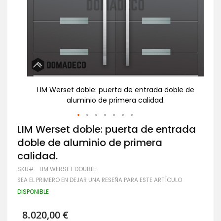
le de
LIM Werset doble: puerta de entrada doble de
L
aluminio de primera calidad.
Saltar
LIM Werset doble: puerta de entrada
al
doble de aluminio de primera
comienzo
de
calidad.
la
galería
SKU
LIM WERSET DOUBLE
de
SEA EL PRIMERO EN DEJAR UNA RESEÑA PARA ESTE ARTÍCULO
imágenes
DISPONIBLE
8.020,00 €