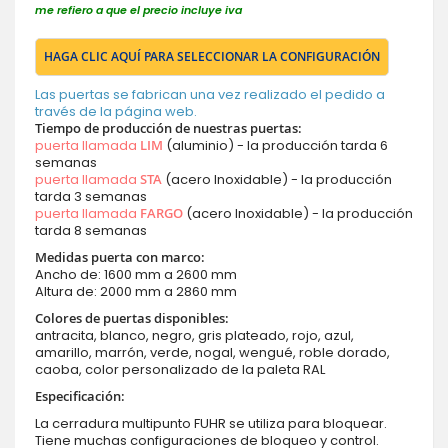
me refiero a que el precio incluye iva
HAGA CLIC AQUÍ PARA SELECCIONAR LA CONFIGURACIÓN
Las puertas se fabrican una vez realizado el pedido a
través de la página web.
Tiempo de producción de nuestras puertas:
puerta llamada
LIM
(aluminio) - la producción tarda 6
semanas
puerta llamada
STA
(acero Inoxidable) - la producción
tarda 3 semanas
puerta llamada
FARGO
(acero Inoxidable) - la producción
tarda 8 semanas
Medidas puerta con marco:
Ancho de: 1600 mm a 2600 mm
Altura de: 2000 mm a 2860 mm
Colores de puertas disponibles:
antracita, blanco, negro, gris plateado, rojo, azul,
amarillo, marrón, verde, nogal, wengué, roble dorado,
caoba, color personalizado de la paleta RAL
Especificación:
La cerradura multipunto FUHR se utiliza para bloquear.
Tiene muchas configuraciones de bloqueo y control.