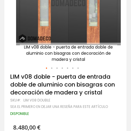
e de
LIM v08 doble - puerta de entrada doble de
 de
aluminio con bisagras con decoración de
madera y cristal
Saltar
LIM v08 doble - puerta de entrada
al
doble de aluminio con bisagras con
comienzo
de
decoración de madera y cristal
la
galería
SKU
LIM V08 DOUBLE
de
SEA EL PRIMERO EN DEJAR UNA RESEÑA PARA ESTE ARTÍCULO
imágenes
DISPONIBLE
8.480,00 €