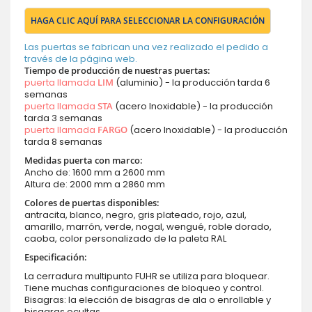
HAGA CLIC AQUÍ PARA SELECCIONAR LA CONFIGURACIÓN
Las puertas se fabrican una vez realizado el pedido a
través de la página web.
Tiempo de producción de nuestras puertas:
puerta llamada
LIM
(aluminio) - la producción tarda 6
semanas
puerta llamada
STA
(acero Inoxidable) - la producción
tarda 3 semanas
puerta llamada
FARGO
(acero Inoxidable) - la producción
tarda 8 semanas
Medidas puerta con marco:
Ancho de: 1600 mm a 2600 mm
Altura de: 2000 mm a 2860 mm
Colores de puertas disponibles:
antracita, blanco, negro, gris plateado, rojo, azul,
amarillo, marrón, verde, nogal, wengué, roble dorado,
caoba, color personalizado de la paleta RAL
Especificación:
La cerradura multipunto FUHR se utiliza para bloquear.
Tiene muchas configuraciones de bloqueo y control.
Bisagras: la elección de bisagras de ala o enrollable y
bisagras ocultas.