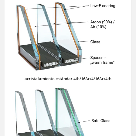
acristalamiento estándar 4th/16Ar/4/16Ar/4th