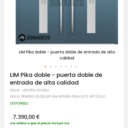
e alta
LIM Pika doble - puerta doble de entrada de alta
LIM
calidad
Saltar
LIM Pika doble - puerta doble de
al
entrada de alta calidad
comienzo
de
SKU
LIM PIKA DOUBLE
la
SEA EL PRIMERO EN DEJAR UNA RESEÑA PARA ESTE ARTÍCULO
galería
de
DISPONIBLE
imágenes
7.390,00 €
me refiero a que el precio incluye iva