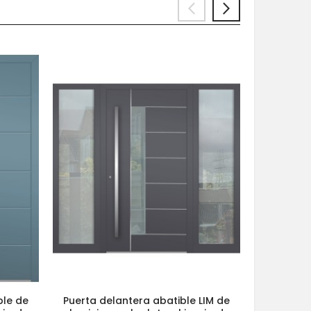
ble de
Puerta delantera abatible LIM de
Puerta L