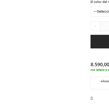
El color del
-
8.590,00
me refiero a 
AÑADI