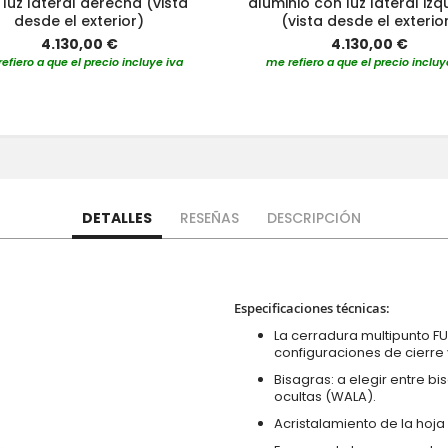
luz lateral derecha (vista
aluminio con luz lateral izq
desde el exterior)
(vista desde el exterio
4.130,00 €
4.130,00 €
efiero a que el precio incluye iva
me refiero a que el precio incluy
DETALLES
RESEÑAS
DESCRIPCIÓN
Especificaciones técnicas:
La cerradura multipunto FU
configuraciones de cierre y
Bisagras: a elegir entre b
ocultas (WALA).
Acristalamiento de la hoja 