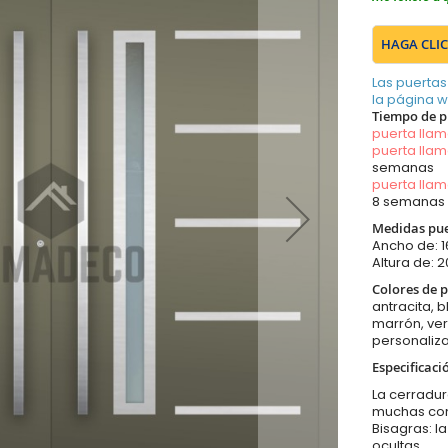
HAGA CLIC
Las puertas
la página 
Tiempo de p
puerta lla
puerta lla
semanas
puerta lla
8 semanas
Medidas pue
Ancho de: 
Altura de:
Colores de p
antracita, b
marrón, ver
personaliza
Especificaci
La cerradur
muchas con
Bisagras: l
ocultas.