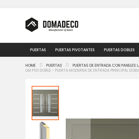
Ir
al
contenido
PUERTAS
PUERTAS PIVOTANTES
PUERTAS DOBLES
HOME
PUERTAS
PUERTAS DE ENTRADA CON PANELES L
LIM P101 DOBLE - PUERTA MODERNA DE ENTRADA PRINCIPAL DOBL
Saltar
al
final
de
la
galería
de
imágenes