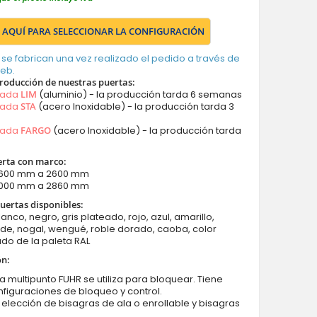
 AQUÍ PARA SELECCIONAR LA CONFIGURACIÓN
 se fabrican una vez realizado el pedido a través de
web.
roducción de nuestras puertas:
mada
LIM
(aluminio) - la producción tarda 6 semanas
mada
STA
(acero Inoxidable) - la producción tarda 3
mada
FARGO
(acero Inoxidable) - la producción tarda
rta con marco:
1600 mm a 2600 mm
 2000 mm a 2860 mm
uertas disponibles:
lanco, negro, gris plateado, rojo, azul, amarillo,
de, nogal, wengué, roble dorado, caoba, color
do de la paleta RAL
ón:
a multipunto FUHR se utiliza para bloquear. Tiene
figuraciones de bloqueo y control.
a elección de bisagras de ala o enrollable y bisagras