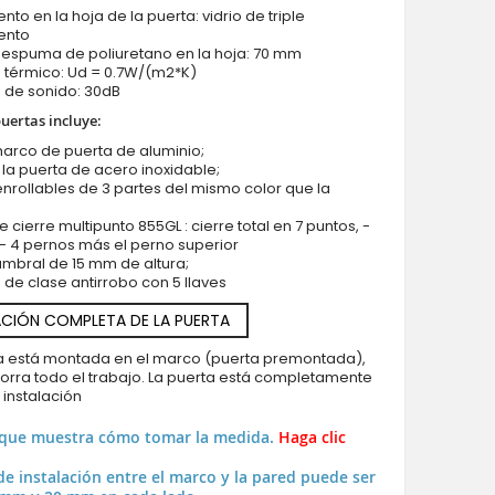
nto en la hoja de la puerta: vidrio de triple
ento
 espuma de poliuretano en la hoja: 70 mm
 térmico: Ud = 0.7W/(m2*K)
 de sonido: 30dB
puertas incluye:
marco de puerta de aluminio;
LIM P101 doble - puerta moderna de entrada principal doble d
e la puerta de acero inoxidable;
enrollables de 3 partes del mismo color que la
 cierre multipunto 855GL : cierre total en 7 puntos, -
- 4 pernos más el perno superior
 umbral de 15 mm de altura;
 de clase antirrobo con 5 llaves
CIÓN COMPLETA DE LA PUERTA
ya está montada en el marco (puerta premontada),
horra todo el trabajo. La puerta está completamente
a instalación
 que muestra cómo tomar la medida.
Haga clic
de instalación entre el marco y la pared puede ser