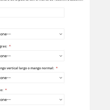
gras:
ango vertical largo o mango normal:
io: