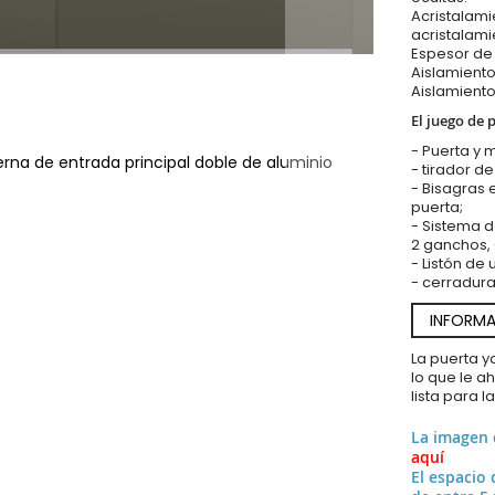
Acristalamie
acristalami
Espesor de
Aislamiento
Aislamiento
El juego de 
- Puerta y 
erna de entrada principal doble de aluminio
- tirador d
- Bisagras 
puerta;
- Sistema de
2 ganchos, 
- Listón de
- cerradura
INFORMA
La puerta 
lo que le a
lista para l
La imagen
aquí
El espacio 