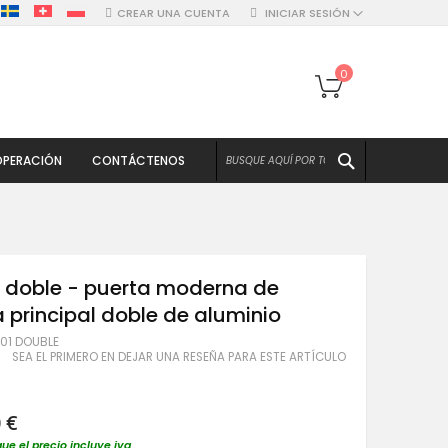
CREAR UNA CUENTA
INICIAR SESIÓN
Mi cesta
0
BUSCAR
PERACIÓN
CONTÁCTENOS
1 doble - puerta moderna de
 principal doble de aluminio
101 DOUBLE
SEA EL PRIMERO EN DEJAR UNA RESEÑA PARA ESTE ARTÍCULO
 €
que el precio incluye iva