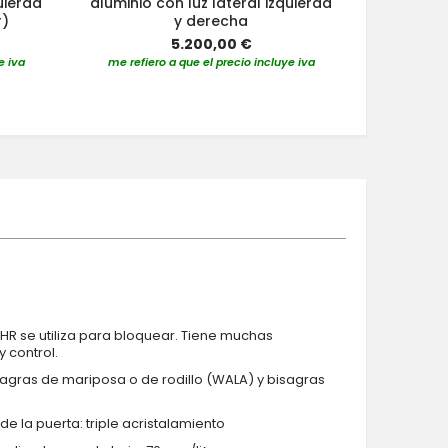
uierda
aluminio con luz lateral izquierda
co
r)
y derecha
5.200,00 €
me refier
e iva
me refiero a que el precio incluye iva
HR se utiliza para bloquear. Tiene muchas
 control.
isagras de mariposa o de rodillo (WALA) y bisagras
de la puerta: triple acristalamiento