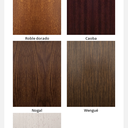
Roble dorado
Caoba
Nogal
Wengué