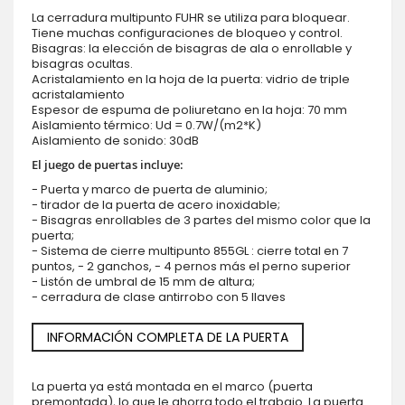
La cerradura multipunto FUHR se utiliza para bloquear.
Tiene muchas configuraciones de bloqueo y control.
Bisagras: la elección de bisagras de ala o enrollable y
bisagras ocultas.
Acristalamiento en la hoja de la puerta: vidrio de triple
acristalamiento
Espesor de espuma de poliuretano en la hoja: 70 mm
Aislamiento térmico: Ud = 0.7W/(m2*K)
Aislamiento de sonido: 30dB
El juego de puertas incluye:
- Puerta y marco de puerta de aluminio;
- tirador de la puerta de acero inoxidable;
- Bisagras enrollables de 3 partes del mismo color que la
puerta;
- Sistema de cierre multipunto 855GL : cierre total en 7
puntos, - 2 ganchos, - 4 pernos más el perno superior
- Listón de umbral de 15 mm de altura;
- cerradura de clase antirrobo con 5 llaves
INFORMACIÓN COMPLETA DE LA PUERTA
La puerta ya está montada en el marco (puerta
premontada), lo que le ahorra todo el trabajo. La puerta