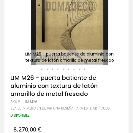
 con
LIM M26 - puerta batiente de aluminio con
Pu
sado
textura de latón amarillo de metal fresado
Saltar
LIM M26 - puerta batiente de
al
aluminio con textura de latón
comienzo
de
amarillo de metal fresado
la
galería
SKU
LIM M26
de
SEA EL PRIMERO EN DEJAR UNA RESEÑA PARA ESTE ARTÍCULO
imágenes
DISPONIBLE
8.270,00 €