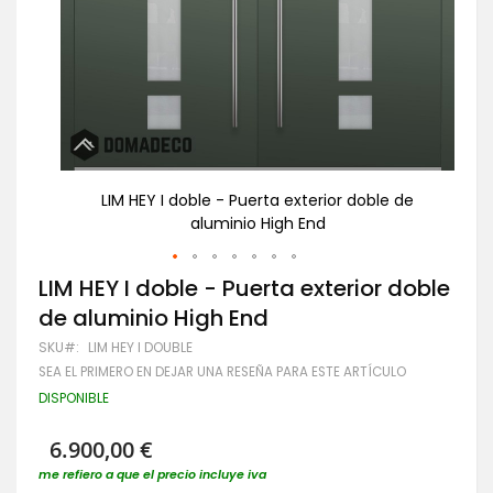
 de
LIM HEY I doble - Puerta exterior doble de
aluminio High End
Saltar
LIM HEY I doble - Puerta exterior doble
al
de aluminio High End
comienzo
de
SKU
LIM HEY I DOUBLE
la
SEA EL PRIMERO EN DEJAR UNA RESEÑA PARA ESTE ARTÍCULO
galería
de
DISPONIBLE
imágenes
6.900,00 €
me refiero a que el precio incluye iva