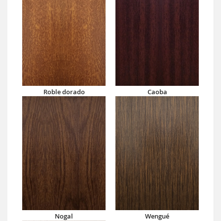
Roble dorado
Caoba
Nogal
Wengué