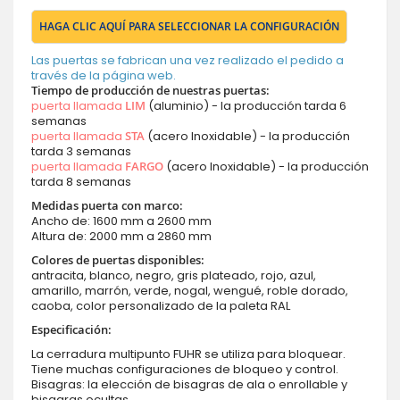
HAGA CLIC AQUÍ PARA SELECCIONAR LA CONFIGURACIÓN
Las puertas se fabrican una vez realizado el pedido a
través de la página web.
Tiempo de producción de nuestras puertas:
puerta llamada
LIM
(aluminio) - la producción tarda 6
semanas
puerta llamada
STA
(acero Inoxidable) - la producción
tarda 3 semanas
puerta llamada
FARGO
(acero Inoxidable) - la producción
tarda 8 semanas
Medidas puerta con marco:
Ancho de: 1600 mm a 2600 mm
Altura de: 2000 mm a 2860 mm
Colores de puertas disponibles:
antracita, blanco, negro, gris plateado, rojo, azul,
amarillo, marrón, verde, nogal, wengué, roble dorado,
caoba, color personalizado de la paleta RAL
Especificación:
La cerradura multipunto FUHR se utiliza para bloquear.
Tiene muchas configuraciones de bloqueo y control.
Bisagras: la elección de bisagras de ala o enrollable y
bisagras ocultas.