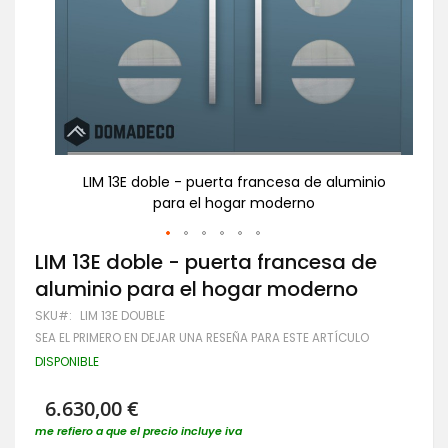
inio
LIM 13E doble - puerta francesa de aluminio
para el hogar moderno
Saltar
LIM 13E doble - puerta francesa de
al
aluminio para el hogar moderno
comienzo
de
SKU
LIM 13E DOUBLE
la
SEA EL PRIMERO EN DEJAR UNA RESEÑA PARA ESTE ARTÍCULO
galería
de
DISPONIBLE
imágenes
6.630,00 €
me refiero a que el precio incluye iva