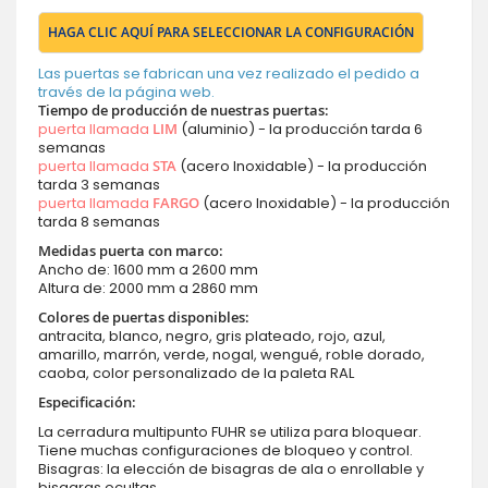
HAGA CLIC AQUÍ PARA SELECCIONAR LA CONFIGURACIÓN
Las puertas se fabrican una vez realizado el pedido a
través de la página web.
Tiempo de producción de nuestras puertas:
puerta llamada
LIM
(aluminio) - la producción tarda 6
semanas
puerta llamada
STA
(acero Inoxidable) - la producción
tarda 3 semanas
puerta llamada
FARGO
(acero Inoxidable) - la producción
tarda 8 semanas
Medidas puerta con marco:
Ancho de: 1600 mm a 2600 mm
Altura de: 2000 mm a 2860 mm
Colores de puertas disponibles:
antracita, blanco, negro, gris plateado, rojo, azul,
amarillo, marrón, verde, nogal, wengué, roble dorado,
caoba, color personalizado de la paleta RAL
Especificación:
La cerradura multipunto FUHR se utiliza para bloquear.
Tiene muchas configuraciones de bloqueo y control.
Bisagras: la elección de bisagras de ala o enrollable y
bisagras ocultas.