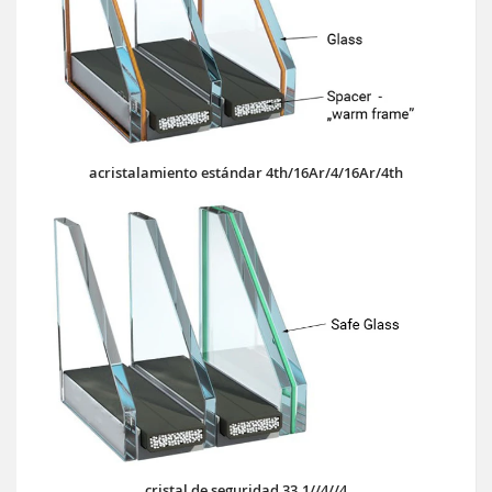
acristalamiento estándar 4th/16Ar/4/16Ar/4th
cristal de seguridad 33.1//4//4