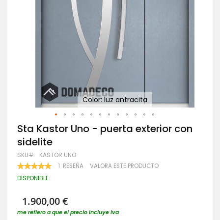
Color: luz antracita
Saltar
Sta Kastor Uno - puerta exterior con
al
sidelite
comienzo
de
SKU
KASTOR UNO
la
VALORACIÓN:
1
RESEÑA
VALORA ESTE PRODUCTO
galería
100
100
% OF
de
DISPONIBLE
imágenes
1.900,00 €
me refiero a que el precio incluye iva