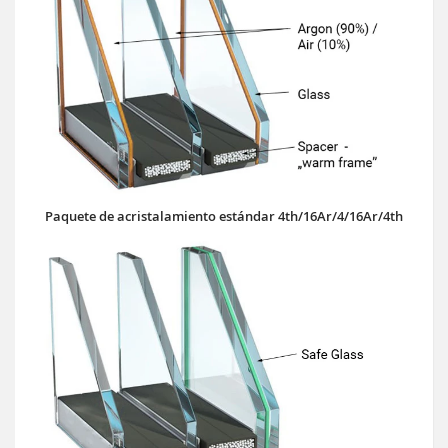
Paquete de acristalamiento estándar 4th/16Ar/4/16Ar/4th