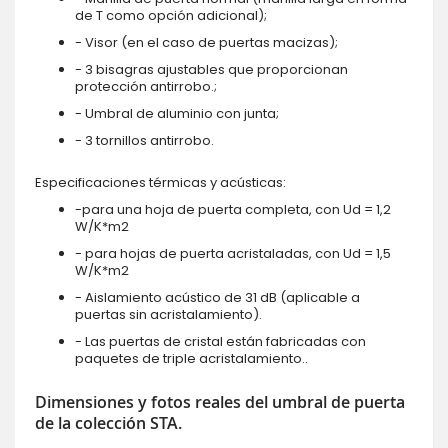
de T como opción adicional);
- Visor (en el caso de puertas macizas);
- 3 bisagras ajustables que proporcionan
protección antirrobo.;
- Umbral de aluminio con junta;
- 3 tornillos antirrobo.
Especificaciones térmicas y acústicas:
-para una hoja de puerta completa, con Ud = 1,2
W/K*m2
- para hojas de puerta acristaladas, con Ud = 1,5
W/K*m2
- Aislamiento acústico de 31 dB (aplicable a
puertas sin acristalamiento).
- Las puertas de cristal están fabricadas con
paquetes de triple acristalamiento..
Dimensiones y fotos reales del umbral de puerta
de la colección STA.