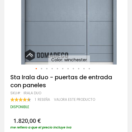
Color: winchester
Saltar
Sta Irala duo - puertas de entrada
al
con paneles
comienzo
de
SKU
IRALA DUO
la
VALORACIÓN:
1
RESEÑA
VALORA ESTE PRODUCTO
galería
90
100
% OF
de
DISPONIBLE
imágenes
1.820,00 €
me refiero a que el precio incluye iva