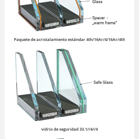
Paquete de acristalamiento estándar 4th/16Ar/4/16Ar/4th
vidrio de seguridad 33.1//4//4