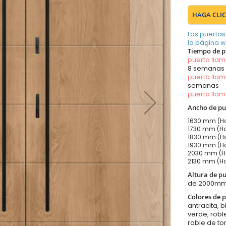
HAGA CLIC
Las puertas
la página 
Tiempo de p
puerta lla
8 semanas
puerta lla
semanas
puerta lla
Ancho de pu
1630 mm (Ho
1730 mm (Ho
1830 mm (Ho
1930 mm (Ho
2030 mm (Ho
2130 mm (Ho
Altura de p
de 2000m
Colores de p
antracita, b
verde, robl
roble de to