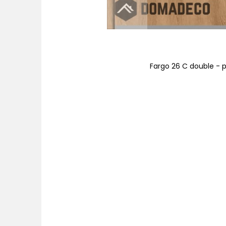
ridad
Fargo 26 C double - 
Saltar
al
comienzo
de
la
galería
de
imágenes