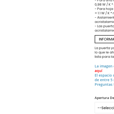
- Para una 
0,98 W / K 
- Para hoja
= 1.1 W / K *
- Aislamien
acristalami
- Las puert
acristalami
INFORMA
La puerta 
lo que le a
lista para l
La imagen
aquí
El espacio 
de entre 5
Preguntas 
Apertura De