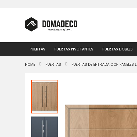
Ir
al
contenido
PUERTAS
PUERTAS PIVOTANTES
PUERTAS DOBLES
HOME
PUERTAS
PUERTAS DE ENTRADA CON PANELES L
Saltar
al
final
de
la
galería
de
imágenes