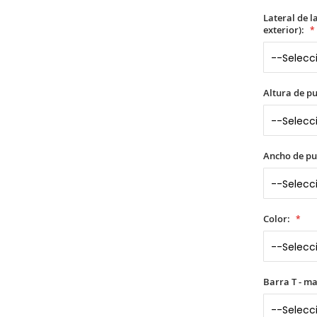
Lateral de l
exterior):
Altura de p
Ancho de pu
Color:
Barra T - m