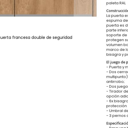
paleta RAL
Construcció
La puerta es
espuma de p
puerta es d
parte infer
soporte de 
puerta francesa double de seguridad
protegen su
volumen baj
marco de la
bisagra y p
El juego de 
- Puerta y 
- Dos cerr
multipunto
antirrobo;
- Dos juego
- Tirador d
opción adic
- 6x bisagr
protección 
- Umbral de
- 3 pernos 
Especificaci