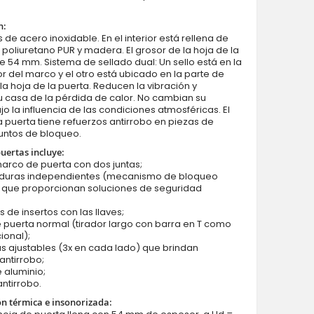
n:
 de acero inoxidable. En el interior está rellena de
oliuretano PUR y madera. El grosor de la hoja de la
e 54 mm. Sistema de sellado dual: Un sello está en la
ior del marco y el otro está ubicado en la parte de
la hoja de la puerta. Reducen la vibración y
Fargo 26 C double - puerta francesa double de segur
 casa de la pérdida de calor. No cambian su
o la influencia de las condiciones atmosféricas. El
 puerta tiene refuerzos antirrobo en piezas de
untos de bloqueo.
puertas incluye:
marco de puerta con dos juntas;
aduras independientes (mecanismo de bloqueo
) que proporcionan soluciones de seguridad
s de insertos con las llaves;
e puerta normal (tirador largo con barra en T como
ional);
as ajustables (3x en cada lado) que brindan
antirrobo;
 aluminio;
antirrobo.
ón térmica e insonorizada: