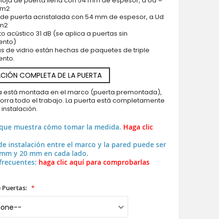
hoja de puerta llena con 54 mm de espesor, a Ud =
* m2
 de puerta acristalada con 54 mm de espesor, a Ud
 m2
to acústico 31 dB (se aplica a puertas sin
ento)
as de vidrio están hechas de paquetes de triple
ento.
CIÓN COMPLETA DE LA PUERTA
ya está montada en el marco (puerta premontada),
horra todo el trabajo. La puerta está completamente
a instalación.
 que muestra cómo tomar la medida.
Haga clic
de instalación entre el marco y la pared puede ser
 mm y 20 mm en cada lado.
frecuentes:
haga clic aquí para comprobarlas
 Puertas: