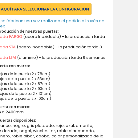
 AQUÍ PARA SELECCIONAR LA CONFIGURACIÓN
 se fabrican una vez realizado el pedido a través de
web.
roducción de nuestras puertas:
mada
FARGO
(acero Inoxidable) - la producción tarda
mada
STA
(acero Inoxidable) - la producción tarda 3
mada
LIM
(aluminio) - la producción tarda 6 semanas
erta con marco
:
jas de la puerta 2 x 78cm)
jas de la puerta 2 x 83cm)
jas de la puerta 2 x 87cm)
jas de la puerta 2 x 93cm)
jas de la puerta 2 x 101cm)
jas de la puerta 2 x 103cm)
uerta con marco:
m a 2400mm
uertas disponibles:
lanco, negro, gris plateado, rojo, azul, amarillo,
e dorado, nogal, winchester, roble blanqueado,
rnero, roble albar, caoba, color personalizado de la