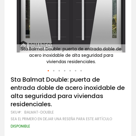
ble de
Sta Balmat Double: puerta de entrada doble de
St
ra
acero inoxidable de alta seguridad para
viviendas residenciales.
Saltar
Sta Balmat Double: puerta de
al
entrada doble de acero inoxidable de
comienzo
de
alta seguridad para viviendas
la
residenciales.
galería
de
SKU
BALMAT-DOUBLE
imágenes
SEA EL PRIMERO EN DEJAR UNA RESEÑA PARA ESTE ARTÍCULO
DISPONIBLE