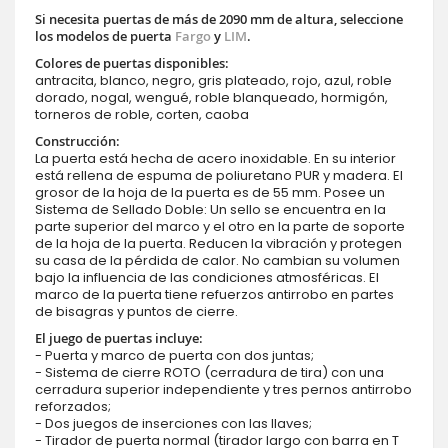
Si necesita puertas de más de 2090 mm de altura, seleccione
los modelos de puerta
Fargo
y
LIM
.
Colores de puertas disponibles:
antracita, blanco, negro, gris plateado, rojo, azul, roble
dorado, nogal, wengué, roble blanqueado, hormigón,
torneros de roble, corten, caoba
Construcción:
La puerta está hecha de acero inoxidable. En su interior
está rellena de espuma de poliuretano PUR y madera. El
grosor de la hoja de la puerta es de 55 mm. Posee un
Sistema de Sellado Doble: Un sello se encuentra en la
parte superior del marco y el otro en la parte de soporte
de la hoja de la puerta. Reducen la vibración y protegen
su casa de la pérdida de calor. No cambian su volumen
bajo la influencia de las condiciones atmosféricas. El
marco de la puerta tiene refuerzos antirrobo en partes
de bisagras y puntos de cierre.
El juego de puertas incluye:
- Puerta y marco de puerta con dos juntas;
- Sistema de cierre ROTO (cerradura de tira) con una
cerradura superior independiente y tres pernos antirrobo
reforzados;
- Dos juegos de inserciones con las llaves;
- Tirador de puerta normal (tirador largo con barra en T