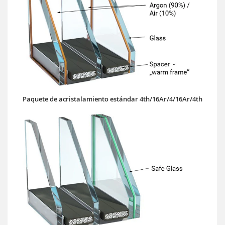
Paquete de acristalamiento estándar 4th/16Ar/4/16Ar/4th