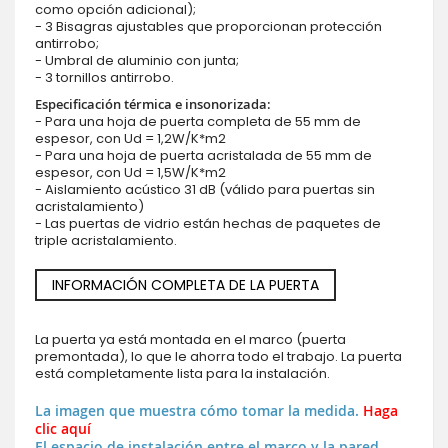
como opción adicional);
- 3 Bisagras ajustables que proporcionan protección
antirrobo;
- Umbral de aluminio con junta;
- 3 tornillos antirrobo.
Especificación térmica e insonorizada:
- Para una hoja de puerta completa de 55 mm de
espesor, con Ud = 1,2W/K*m2
- Para una hoja de puerta acristalada de 55 mm de
espesor, con Ud = 1,5W/K*m2
- Aislamiento acústico 31 dB (válido para puertas sin
acristalamiento)
- Las puertas de vidrio están hechas de paquetes de
triple acristalamiento.
INFORMACIÓN COMPLETA DE LA PUERTA
La puerta ya está montada en el marco (puerta
premontada), lo que le ahorra todo el trabajo. La puerta
está completamente lista para la instalación.
La imagen que muestra cómo tomar la medida.
Haga
clic aquí
El espacio de instalación entre el marco y la pared