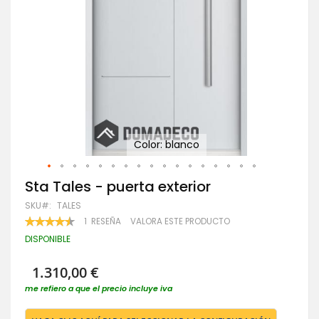
Color: blanco
Saltar
Sta Tales - puerta exterior
al
SKU
TALES
comienzo
de
VALORACIÓN:
1
RESEÑA
VALORA ESTE PRODUCTO
90
100
la
% OF
DISPONIBLE
galería
de
imágenes
1.310,00 €
me refiero a que el precio incluye iva