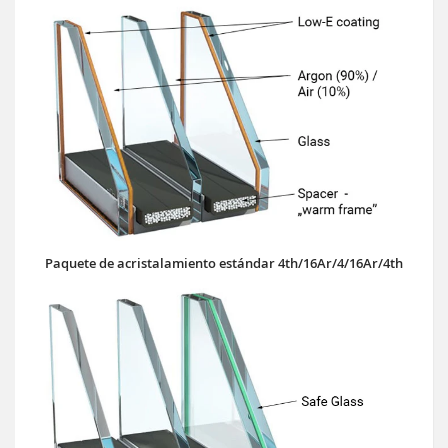
Paquete de acristalamiento estándar 4th/16Ar/4/16Ar/4th