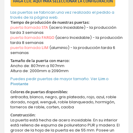
HAGA CLIC AQUÍ PARA SELECCIONAR LA CONFIGURACIÓN
Las puertas se fabrican una vez realizado el pedido a
través de la página web.
Tiempo de producción de nuestras puertas:
puerta llamada
STA
(acero Inoxidable) - la producción
tarda 3 semanas
puerta llamada
FARGO
(acero Inoxidable) - la producción
tarda 8 semanas
puerta llamada
LIM
(aluminio) - la producción tarda 6
semanas
Tamaño de la puerta con marco:
Ancho de: 807mm a 1107mm
Altura de: 2000mm a 2090mm
Puedes pedir puertas de mayor tamaño. Ver
Lim
o
Pivotante
Colores de puertas disponibles:
antracita, blanco, negro, gris plateado, rojo, azul, roble
dorado, nogal, wengué, roble blanqueado, hormigón,
torneros de roble, corten, caoba
Construcción:
La puerta está hecha de acero inoxidable. En su interior
está rellena de espuma de poliuretano PUR y madera. El
grosor de la hoja de la puerta es de 55 mm. Posee un