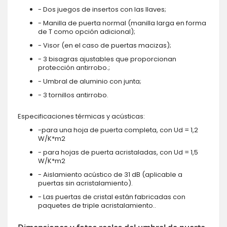
- Dos juegos de insertos con las llaves;
- Manilla de puerta normal (manilla larga en forma
de T como opción adicional);
- Visor (en el caso de puertas macizas);
- 3 bisagras ajustables que proporcionan
protección antirrobo.;
- Umbral de aluminio con junta;
- 3 tornillos antirrobo.
Especificaciones térmicas y acústicas:
-para una hoja de puerta completa, con Ud = 1,2
W/K*m2
- para hojas de puerta acristaladas, con Ud = 1,5
W/K*m2
- Aislamiento acústico de 31 dB (aplicable a
puertas sin acristalamiento).
- Las puertas de cristal están fabricadas con
paquetes de triple acristalamiento..