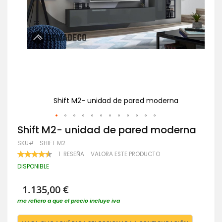
Shift M2- unidad de pared moderna
Saltar
Shift M2- unidad de pared moderna
al
SKU
SHIFT M2
comienzo
de
VALORACIÓN:
1
RESEÑA
VALORA ESTE PRODUCTO
90
100
la
% OF
DISPONIBLE
galería
de
imágenes
1.135,00 €
me refiero a que el precio incluye iva