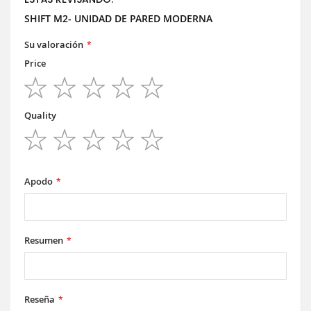
SHIFT M2- UNIDAD DE PARED MODERNA
Su valoración
Price
1
2
3
4
5
star
stars
stars
stars
stars
Quality
1
2
3
4
5
star
stars
stars
stars
stars
Apodo
Resumen
Reseña