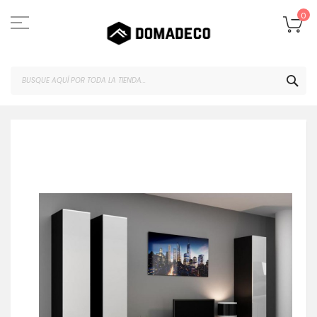
Ir
al
Mi
0
contenido
BUS
Saltar
al
final
de
la
galería
de
imágenes