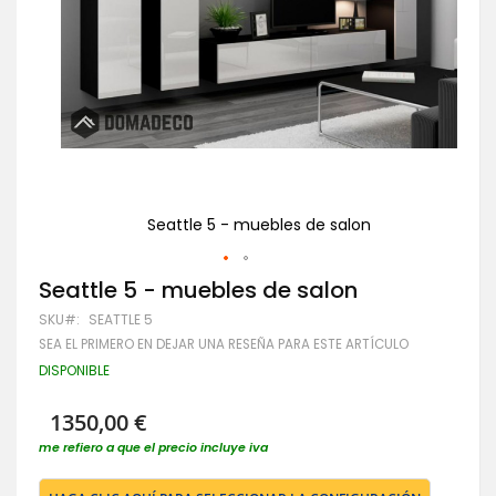
Seattle 5 - muebles de salon
Saltar
Seattle 5 - muebles de salon
al
SKU
SEATTLE 5
comienzo
de
SEA EL PRIMERO EN DEJAR UNA RESEÑA PARA ESTE ARTÍCULO
la
DISPONIBLE
galería
de
imágenes
1350,00 €
me refiero a que el precio incluye iva