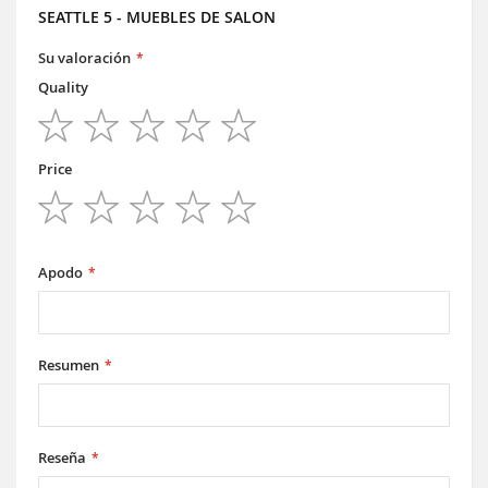
SEATTLE 5 - MUEBLES DE SALON
Su valoración
Quality
1
2
3
4
5
star
stars
stars
stars
stars
Price
1
2
3
4
5
star
stars
stars
stars
stars
Apodo
Resumen
Reseña