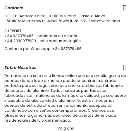
Contacto
OFFICE
: Anboto Kalea, 19, 01006 Vitoria-Gasteiz, Álava
FÁBRICA:
Mleczków ul. Jana Pawła II, 26-652 Zakrzew Polonia
SUPPORT
+34 937379486
- hablamos en español
+44 2038077900
- sólo hablamos inglés
Contacto por Whatsapp:
+34 937379486
Sobre Nosotros
Domadeco no solo es la tienda online con una amplia gama de
puertas donde todo el mundo puede encontrar la entrada
perfecta para su hogar, sino que ahora también es fabricante
de puertas de aluminio. Todas nuestras puertas están
fabricadas con materiales de la más alta calidad, ya sea acero
inoxidable de alta calidad o aluminio. Nuestras modernas
puertas de entrada ofrecen un rendimiento excepcional
combinado con diseños contemporáneos. Creemos que
ofrecemos la gama más completa de puertas de entrada
residenciales de lujo del mercado.
Volg ons