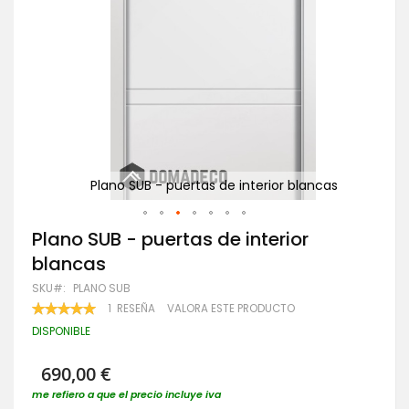
as
Plano SUB - puertas de interior blancas
Saltar
Plano SUB - puertas de interior
al
blancas
comienzo
de
SKU
PLANO SUB
la
VALORACIÓN:
1
RESEÑA
VALORA ESTE PRODUCTO
galería
100
100
% OF
de
DISPONIBLE
imágenes
690,00 €
me refiero a que el precio incluye iva