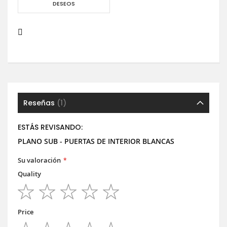
DESEOS
Reseñas
1
ESTÁS REVISANDO:
PLANO SUB - PUERTAS DE INTERIOR BLANCAS
Su valoración
Quality
1
2
3
4
5
star
stars
stars
stars
stars
Price