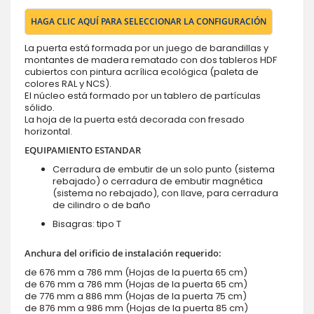
HAGA CLIC AQUÍ PARA SELECCIONAR LA CONFIGURACIÓN
La puerta está formada por un juego de barandillas y
montantes de madera rematado con dos tableros HDF
cubiertos con pintura acrílica ecológica (paleta de
colores RAL y NCS).
El núcleo está formado por un tablero de partículas
sólido.
La hoja de la puerta está decorada con fresado
horizontal.
EQUIPAMIENTO ESTANDAR
Cerradura de embutir de un solo punto (sistema
rebajado) o cerradura de embutir magnética
(sistema no rebajado), con llave, para cerradura
de cilindro o de baño
Bisagras: tipo T
Anchura del orificio de instalación requerido:
de 676 mm a 786 mm (Hojas de la puerta 65 cm)
de 676 mm a 786 mm (Hojas de la puerta 65 cm)
de 776 mm a 886 mm (Hojas de la puerta 75 cm)
de 876 mm a 986 mm (Hojas de la puerta 85 cm)