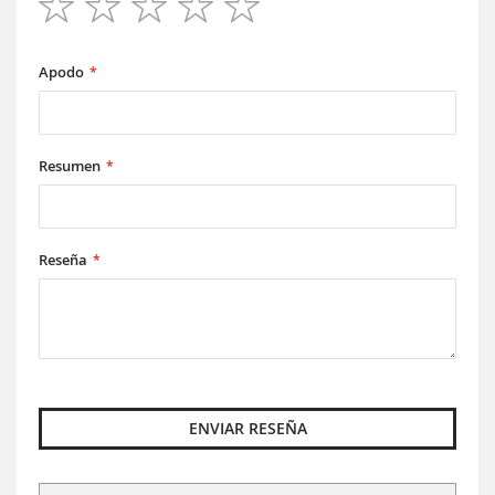
1
2
3
4
5
star
stars
stars
stars
stars
Apodo
Resumen
Reseña
ENVIAR RESEÑA