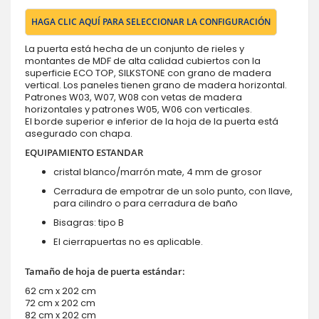
HAGA CLIC AQUÍ PARA SELECCIONAR LA CONFIGURACIÓN
La puerta está hecha de un conjunto de rieles y
montantes de MDF de alta calidad cubiertos con la
superficie ECO TOP, SILKSTONE con grano de madera
vertical. Los paneles tienen grano de madera horizontal.
Patrones W03, W07, W08 con vetas de madera
horizontales y patrones W05, W06 con verticales.
El borde superior e inferior de la hoja de la puerta está
asegurado con chapa.
EQUIPAMIENTO ESTANDAR
cristal blanco/marrón mate, 4 mm de grosor
Cerradura de empotrar de un solo punto, con llave,
para cilindro o para cerradura de baño
Bisagras: tipo B
El cierrapuertas no es aplicable.
Tamaño de hoja de puerta estándar:
62 cm x 202 cm
72 cm x 202 cm
82 cm x 202 cm