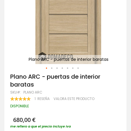
as
Plano ARC - puertas de interior baratas
Saltar
Plano ARC - puertas de interior
al
baratas
comienzo
de
SKU
PLANO ARC
la
VALORACIÓN:
1
RESEÑA
VALORA ESTE PRODUCTO
galería
100
100
% OF
de
DISPONIBLE
imágenes
680,00 €
me refiero a que el precio incluye iva