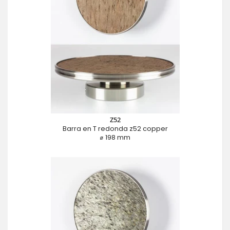
Z52
Barra en T redonda z52 copper
⌀ 198 mm