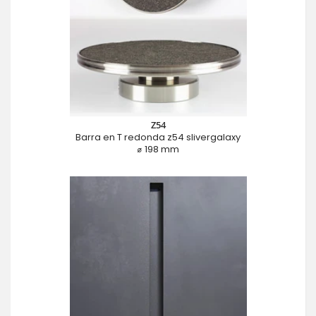
Z54
Barra en T redonda z54 slivergalaxy
⌀ 198 mm