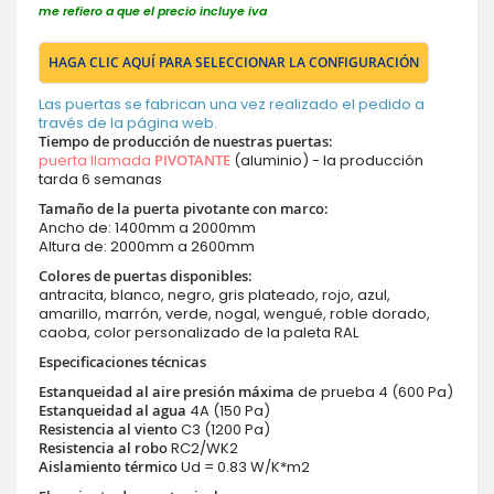
me refiero a que el precio incluye iva
HAGA CLIC AQUÍ PARA SELECCIONAR LA CONFIGURACIÓN
Las puertas se fabrican una vez realizado el pedido a
través de la página web.
Tiempo de producción de nuestras puertas
:
puerta llamada
PIVOTANTE
(aluminio) - la producción
tarda 6 semanas
Tamaño de la puerta pivotante con marco:
Ancho de: 1400mm a 2000mm
Altura de: 2000mm a 2600mm
Colores de puertas disponibles:
antracita, blanco, negro, gris plateado, rojo, azul,
amarillo, marrón, verde, nogal, wengué, roble dorado,
caoba, color personalizado de la paleta RAL
Especificaciones técnicas
Estanqueidad al aire presión máxima
de prueba 4 (600 Pa)
Estanqueidad al agua
4A (150 Pa)
Resistencia al viento
C3 (1200 Pa)
Resistencia al robo
RC2/WK2
Aislamiento térmico
Ud = 0.83 W/K*m2