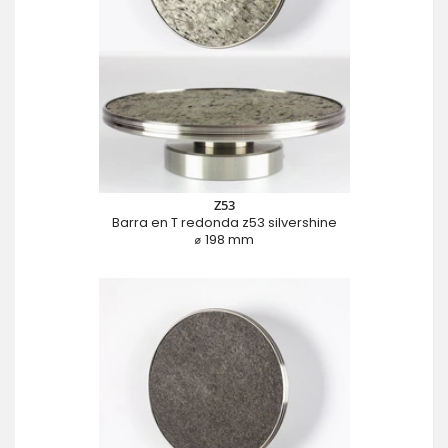
Z53
Barra en T redonda z53 silvershine
⌀ 198 mm