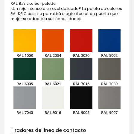
RAL Basic colour palette.
¿Un rojo intenso o un azul delicado? La paleta de colores
RAL K5 Classic le permitirá elegir el color de puerta que
mejor se adapte a sus necesidades.
RAL 1003
RAL 2004
RAL 3020
RAL 5002
RAL 6005
RAL 6021
RAL 7016
RAL 7039
RAL 7040
RAL 9016
RAL 9005
RAL 9007
Tiradores de línea de contacto