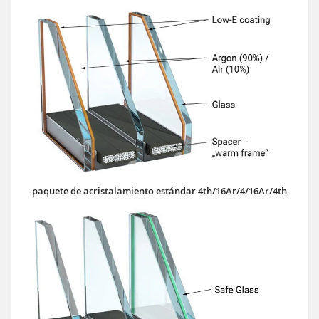
paquete de acristalamiento estándar 4th/16Ar/4/16Ar/4th