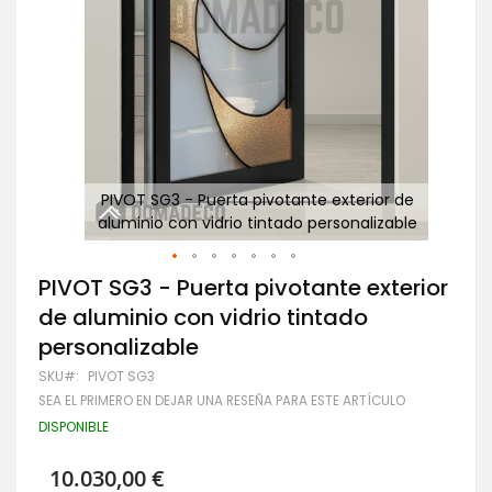
 de
PIVOT SG3 - Puerta pivotante exterior de
ble
aluminio con vidrio tintado personalizable
Saltar
PIVOT SG3 - Puerta pivotante exterior
al
de aluminio con vidrio tintado
comienzo
de
personalizable
la
galería
SKU
PIVOT SG3
de
SEA EL PRIMERO EN DEJAR UNA RESEÑA PARA ESTE ARTÍCULO
imágenes
DISPONIBLE
10.030,00 €