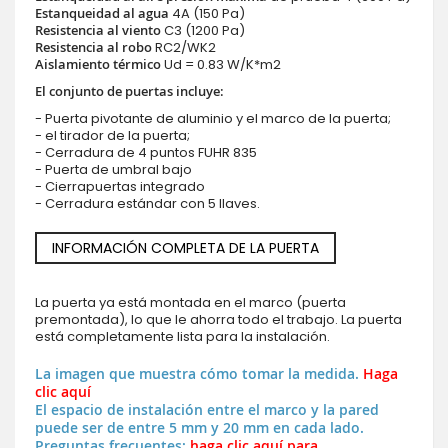
Estanqueidad al agua
4A (150 Pa)
Resistencia al viento
C3 (1200 Pa)
Resistencia al robo
RC2/WK2
Aislamiento térmico
Ud = 0.83 W/K*m2
El conjunto de puertas incluye:
- Puerta pivotante de aluminio y el marco de la puerta;
- el tirador de la puerta;
- Cerradura de 4 puntos FUHR 835
- Puerta de umbral bajo
- Cierrapuertas integrado
- Cerradura estándar con 5 llaves.
INFORMACIÓN COMPLETA DE LA PUERTA
La puerta ya está montada en el marco (puerta
premontada), lo que le ahorra todo el trabajo. La puerta
está completamente lista para la instalación.
La imagen que muestra cómo tomar la medida.
Haga
clic aquí
El espacio de instalación entre el marco y la pared
puede ser de entre 5 mm y 20 mm en cada lado.
Preguntas frecuentes:
haga clic aquí para