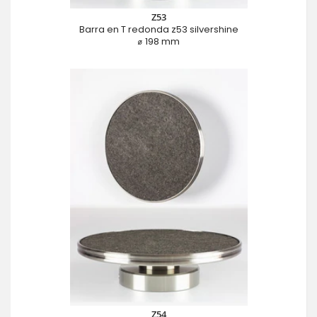
Z53
Barra en T redonda z53 silvershine
⌀ 198 mm
Z54