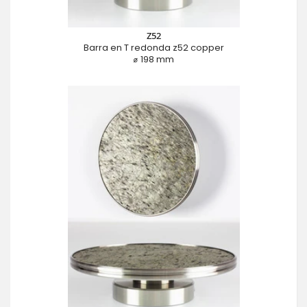
Z52
Barra en T redonda z52 copper
⌀ 198 mm