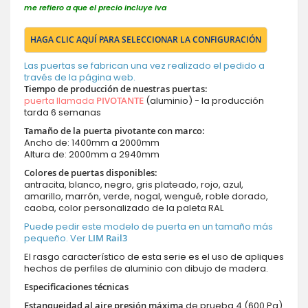
me refiero a que el precio incluye iva
HAGA CLIC AQUÍ PARA SELECCIONAR LA CONFIGURACIÓN
Las puertas se fabrican una vez realizado el pedido a
través de la página web.
Tiempo de producción de nuestras puertas
:
puerta llamada
PIVOTANTE
(aluminio) - la producción
tarda 6 semanas
Tamaño de la puerta pivotante con marco:
Ancho de: 1400mm a 2000mm
Altura de: 2000mm a 2940mm
Colores de puertas disponibles:
antracita, blanco, negro, gris plateado, rojo, azul,
amarillo, marrón, verde, nogal, wengué, roble dorado,
caoba, color personalizado de la paleta RAL
Puede pedir este modelo de puerta en un tamaño más
pequeño. Ver
LIM Rail3
El rasgo característico de esta serie es el uso de apliques
hechos de perfiles de aluminio con dibujo de madera.
Especificaciones técnicas
Estanqueidad al aire presión máxima
de prueba 4 (600 Pa)