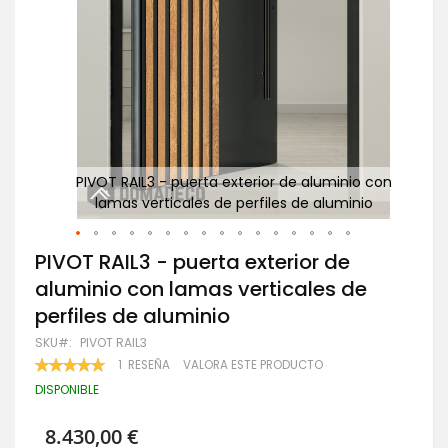
o con
PIVOT RAIL3 - puerta exterior de aluminio con
io
lamas verticales de perfiles de aluminio
Saltar
PIVOT RAIL3 - puerta exterior de
al
aluminio con lamas verticales de
comienzo
de
perfiles de aluminio
la
galería
SKU
PIVOT RAIL3
de
VALORACIÓN:
1
RESEÑA
VALORA ESTE PRODUCTO
imágenes
100
100
% OF
DISPONIBLE
8.430,00 €