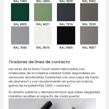
RAL 1003
RAL 2004
RAL 3020
RAL 5002
RAL 6005
RAL 6021
RAL 7016
RAL 7039
RAL 7040
RAL 9016
RAL 9005
RAL 9007
Tiradores de línea de contacto
Las asas de la línea Touch están fabricadas con
materiales de la máxima calidad. Están disponibles en
versiones anodizadas (cubiertas con una capa de óxido
de aluminio) y con recubrimiento en polvo en toda la
gama de la paleta RAL (400 + colores).
Su diseño sublime y atemporal hace que estas elegantes
manillas resalten el aspecto de cada puerta.