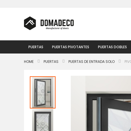
Ir
al
contenido
PUERTAS
PUERTAS PIVOTANTES
PUERTAS DOBLES
HOME
PUERTAS
PUERTAS DE ENTRADA SOLO
PIV
Saltar
al
final
de
la
galería
de
imágenes