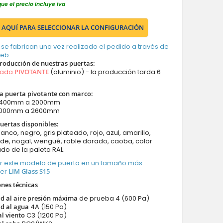
que el precio incluye iva
 AQUÍ PARA SELECCIONAR LA CONFIGURACIÓN
 se fabrican una vez realizado el pedido a través de
web.
roducción de nuestras puertas
:
mada
PIVOTANTE
(aluminio) - la producción tarda 6
a puerta pivotante con marco:
 1400mm a 2000mm
 2000mm a 2600mm
uertas disponibles:
lanco, negro, gris plateado, rojo, azul, amarillo,
de, nogal, wengué, roble dorado, caoba, color
do de la paleta RAL
r este modelo de puerta en un tamaño más
Ver
LIM Glass S15
ones técnicas
d al aire presión máxima
de prueba 4 (600 Pa)
d al agua
4A (150 Pa)
al viento
C3 (1200 Pa)