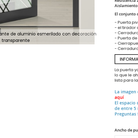
Resistencia 
Aislamiento
El conjunto 
- Puerta pi
- el tirador
- Cerradur
otante de aluminio esmerilado con decoración
- Puerta de
transparente
- Cierrapue
- Cerradura
INFORMA
La puerta 
lo que le a
lista para l
La imagen
aquí
El espacio 
de entre 5
Preguntas 
Ancho de pu