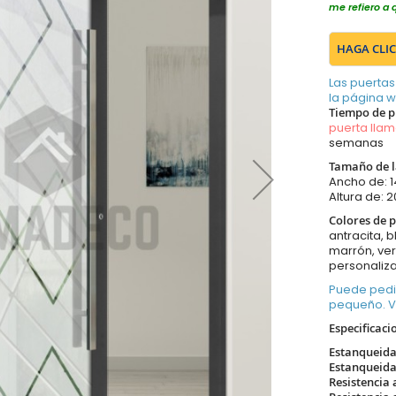
me refiero a 
HAGA CLIC
Las puertas
la página 
Tiempo de p
puerta lla
semanas
Tamaño de l
Ancho de:
Altura de:
Colores de p
antracita, b
marrón, ver
personaliza
Puede pedi
pequeño. 
Especificaci
Estanqueida
Estanqueida
Resistencia 