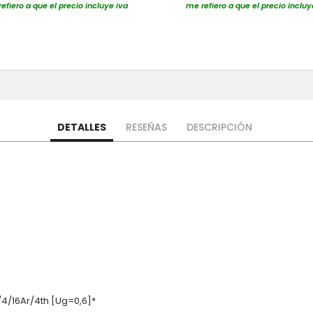
efiero a que el precio incluye iva
me refiero a que el precio incluy
DETALLES
RESEÑAS
DESCRIPCIÓN
/4/16Ar/4th [Ug=0,6]*