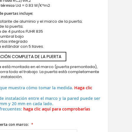
al robo
RC2/WK2
 térmico
Ud = 0.83 W/K*m2
de puertas incluye:
votante de aluminio y el marco de la puerta;
 de la puerta;
a de 4 puntos FUHR 835
PIVOT Glass S15 - puerta pivotante de aluminio esmerilado co
 umbral bajo
transparente
rtas integrado
 estándar con 5 llaves.
CIÓN COMPLETA DE LA PUERTA
ya está montada en el marco (puerta premontada),
horra todo el trabajo. La puerta está completamente
a instalación.
 que muestra cómo tomar la medida.
Haga clic
de instalación entre el marco y la pared puede ser
 mm y 20 mm en cada lado.
frecuentes:
haga clic aquí para comprobarlas
erta con marco: