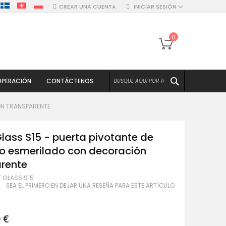
CREAR UNA CUENTA
INICIAR SESIÓN
Mi cesta
0
BUSCAR
PERACIÓN
CONTÁCTENOS
ÓN TRANSPARENTE
lass S15 - puerta pivotante de
o esmerilado con decoración
arente
T GLASS S15
SEA EL PRIMERO EN DEJAR UNA RESEÑA PARA ESTE ARTÍCULO
 €