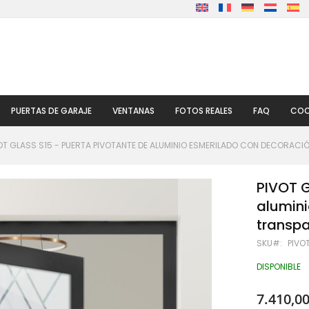
PUERTAS DE GARAJE
VENTANAS
FOTOS REALES
FAQ
COO
OT GLASS S15 - PUERTA PIVOTANTE DE ALUMINIO ESMERILADO CON DECORACI
PIVOT G
alumini
transp
SKU
PIVO
DISPONIBLE
7.410,00