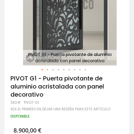
io
PIVOT G1 - Puerta pivotante de aluminio
acristalada con panel decorativo
Saltar
PIVOT G1 - Puerta pivotante de
al
aluminio acristalada con panel
comienzo
de
decorativo
la
galería
SKU
PIVOT G1
de
SEA EL PRIMERO EN DEJAR UNA RESEÑA PARA ESTE ARTÍCULO
imágenes
DISPONIBLE
8.900,00 €