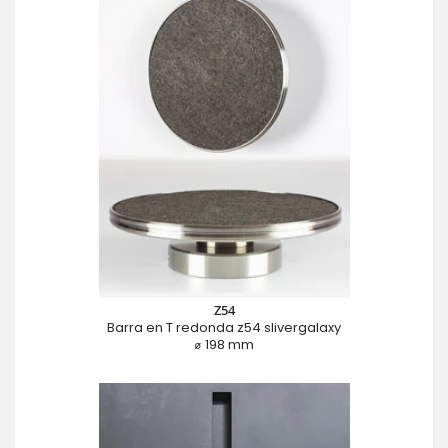
Z54
Barra en T redonda z54 slivergalaxy
⌀ 198 mm