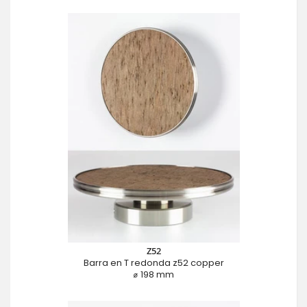
Z52
Barra en T redonda z52 copper
⌀ 198 mm