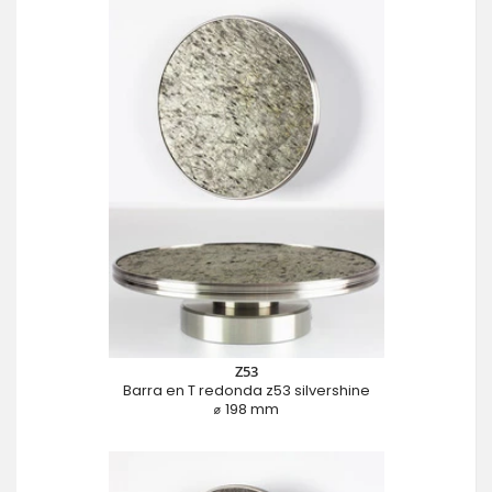
Z53
Barra en T redonda z53 silvershine
⌀ 198 mm