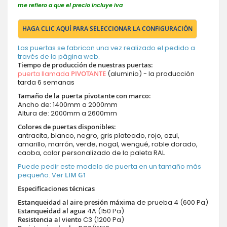
me refiero a que el precio incluye iva
HAGA CLIC AQUÍ PARA SELECCIONAR LA CONFIGURACIÓN
Las puertas se fabrican una vez realizado el pedido a
través de la página web.
Tiempo de producción de nuestras puertas
:
puerta llamada
PIVOTANTE
(aluminio) - la producción
tarda 6 semanas
Tamaño de la puerta pivotante con marco:
Ancho de: 1400mm a 2000mm
Altura de: 2000mm a 2600mm
Colores de puertas disponibles:
antracita, blanco, negro, gris plateado, rojo, azul,
amarillo, marrón, verde, nogal, wengué, roble dorado,
caoba, color personalizado de la paleta RAL
Puede pedir este modelo de puerta en un tamaño más
pequeño. Ver
LIM G1
Especificaciones técnicas
Estanqueidad al aire presión máxima
de prueba 4 (600 Pa)
Estanqueidad al agua
4A (150 Pa)
Resistencia al viento
C3 (1200 Pa)