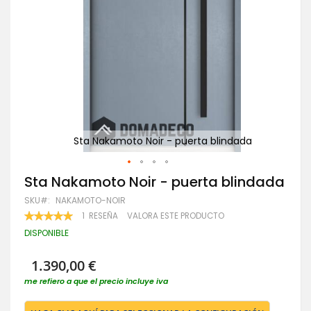
P
a
Sta Nakamoto Noir - puerta blindada
Saltar
Sta Nakamoto Noir - puerta blindada
al
SKU
NAKAMOTO-NOIR
comienzo
de
VALORACIÓN:
1
RESEÑA
VALORA ESTE PRODUCTO
100
100
la
% OF
DISPONIBLE
galería
de
imágenes
1.390,00 €
me refiero a que el precio incluye iva