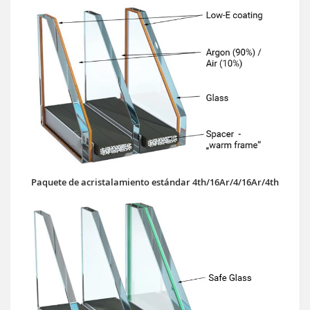
Paquete de acristalamiento estándar 4th/16Ar/4/16Ar/4th