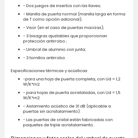
- Dos juegos de insertos con las llaves;
- Manilla de puerta normal (manilla larga en forma
de T como opción adicional);
- Visor (en el caso de puertas macizas);
- 3 bisagras ajustables que proporcionan
protección antirrobo.;
- Umbral de aluminio con junta;
- 3 tornillos antirrobo.
Especificaciones térmicas y acústicas:
-para una hoja de puerta completa, con Ud = 1,2
W/K*m2
- para hojas de puerta acristaladas, con Ud = 1,5
W/K*m2
- Aislamiento acústico de 31 dB (aplicable a
puertas sin acristalamiento).
- Las puertas de cristal están fabricadas con
paquetes de triple acristalamiento..