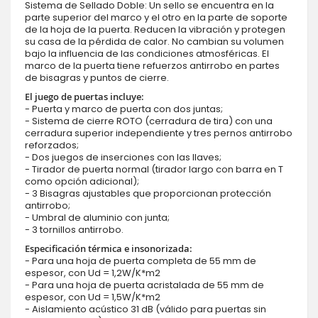
Sistema de Sellado Doble: Un sello se encuentra en la
parte superior del marco y el otro en la parte de soporte
de la hoja de la puerta. Reducen la vibración y protegen
su casa de la pérdida de calor. No cambian su volumen
bajo la influencia de las condiciones atmosféricas. El
marco de la puerta tiene refuerzos antirrobo en partes
de bisagras y puntos de cierre.
El juego de puertas incluye:
- Puerta y marco de puerta con dos juntas;
- Sistema de cierre ROTO (cerradura de tira) con una
cerradura superior independiente y tres pernos antirrobo
reforzados;
- Dos juegos de inserciones con las llaves;
- Tirador de puerta normal (tirador largo con barra en T
como opción adicional);
- 3 Bisagras ajustables que proporcionan protección
antirrobo;
- Umbral de aluminio con junta;
- 3 tornillos antirrobo.
Especificación térmica e insonorizada:
- Para una hoja de puerta completa de 55 mm de
espesor, con Ud = 1,2W/K*m2
- Para una hoja de puerta acristalada de 55 mm de
espesor, con Ud = 1,5W/K*m2
- Aislamiento acústico 31 dB (válido para puertas sin