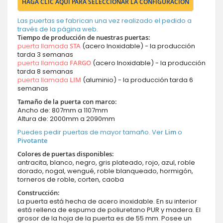
HAGA CLIC AQUÍ PARA SELECCIONAR LA CONFIGURACIÓN
Las puertas se fabrican una vez realizado el pedido a
través de la página web.
Tiempo de producción de nuestras puertas:
puerta llamada
STA
(acero Inoxidable) - la producción
tarda 3 semanas
puerta llamada
FARGO
(acero Inoxidable) - la producción
tarda 8 semanas
puerta llamada
LIM
(aluminio) - la producción tarda 6
semanas
Tamaño de la puerta con marco:
Ancho de: 807mm a 1107mm
Altura de: 2000mm a 2090mm
Puedes pedir puertas de mayor tamaño. Ver
Lim
o
Pivotante
Colores de puertas disponibles:
antracita, blanco, negro, gris plateado, rojo, azul, roble
dorado, nogal, wengué, roble blanqueado, hormigón,
torneros de roble, corten, caoba
Construcción:
La puerta está hecha de acero inoxidable. En su interior
está rellena de espuma de poliuretano PUR y madera. El
grosor de la hoja de la puerta es de 55 mm. Posee un