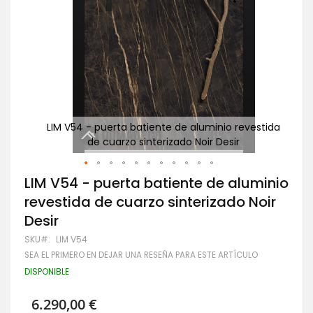
estida
LIM V54 - puerta batiente de aluminio revestida
de cuarzo sinterizado Noir Desir
Saltar
LIM V54 - puerta batiente de aluminio
al
revestida de cuarzo sinterizado Noir
comienzo
de
Desir
la
galería
SKU
LIM V54
de
SEA EL PRIMERO EN DEJAR UNA RESEÑA PARA ESTE ARTÍCULO
imágenes
DISPONIBLE
6.290,00 €