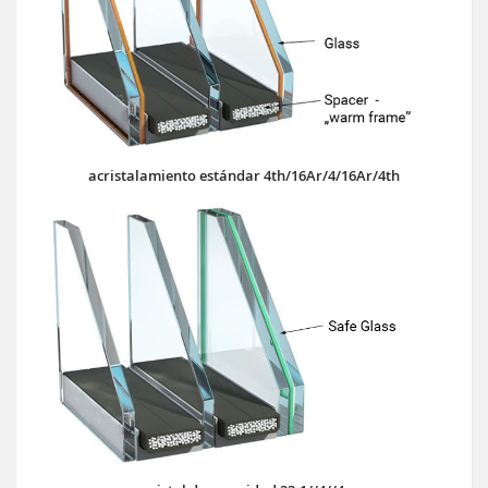
acristalamiento estándar 4th/16Ar/4/16Ar/4th