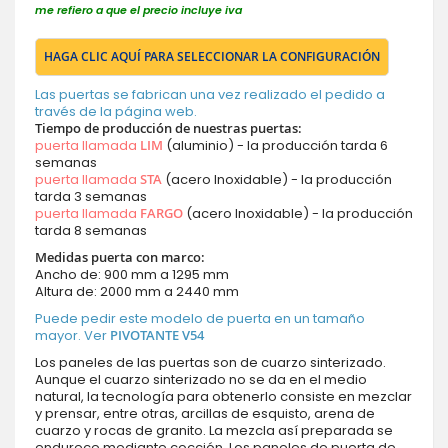
me refiero a que el precio incluye iva
HAGA CLIC AQUÍ PARA SELECCIONAR LA CONFIGURACIÓN
Las puertas se fabrican una vez realizado el pedido a
través de la página web.
Tiempo de producción de nuestras puertas:
puerta llamada
LIM
(aluminio) - la producción tarda 6
semanas
puerta llamada
STA
(acero Inoxidable) - la producción
tarda 3 semanas
puerta llamada
FARGO
(acero Inoxidable) - la producción
tarda 8 semanas
Medidas puerta con marco:
Ancho de: 900 mm a 1295 mm
Altura de: 2000 mm a 2440 mm
Puede pedir este modelo de puerta en un tamaño
mayor. Ver
PIVOTANTE V54
Los paneles de las puertas son de cuarzo sinterizado.
Aunque el cuarzo sinterizado no se da en el medio
natural, la tecnología para obtenerlo consiste en mezclar
y prensar, entre otras, arcillas de esquisto, arena de
cuarzo y rocas de granito. La mezcla así preparada se
endurece mediante cocción. Los paneles de puerta de