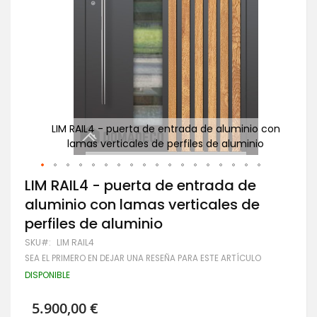
o con
LIM RAIL4 - puerta de entrada de aluminio con
io
lamas verticales de perfiles de aluminio
Saltar
LIM RAIL4 - puerta de entrada de
al
aluminio con lamas verticales de
comienzo
de
perfiles de aluminio
la
galería
SKU
LIM RAIL4
de
SEA EL PRIMERO EN DEJAR UNA RESEÑA PARA ESTE ARTÍCULO
imágenes
DISPONIBLE
5.900,00 €