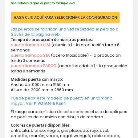
me refiero a que el precio incluye iva
HAGA CLIC AQUÍ PARA SELECCIONAR LA CONFIGURACIÓN
Las puertas se fabrican una vez realizado el pedido a
través de la página web.
Tiempo de producción de nuestras puertas:
puerta llamada
LIM
(aluminio) - la producción tarda 6
semanas
puerta llamada
STA
(acero Inoxidable) - la producción
tarda 3 semanas
puerta llamada
FARGO
(acero Inoxidable) - la producción
tarda 8 semanas
Medidas puerta con marco:
Ancho de: 900 mm a 1550 mm
Altura de: 2000 mm a 2860 mm
Puede pedir este modelo de puerta en un tamaño
mayor. Ver
PIVOTANTE Rail4
El rasgo característico de esta serie es el uso de apliques
de perfiles de aluminio con dibujo de madera.
Colores de puertas disponibles:
antracita, blanco, negro, gris plateado, rojo, azul,
amarillo, marrón, verde, nogal, wengué, roble dorado,