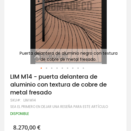
 con
Puerta delantera de aluminio negro con textura
Pu
de cobre de metal fresado.
Saltar
LIM M14 - puerta delantera de
al
aluminio con textura de cobre de
comienzo
de
metal fresado
la
galería
SKU
LIM M14
de
SEA EL PRIMERO EN DEJAR UNA RESEÑA PARA ESTE ARTÍCULO
imágenes
DISPONIBLE
8.270,00 €