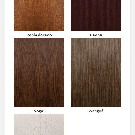
Roble dorado
Caoba
Nogal
Wengué