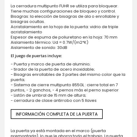
La cerradura multipunto FUHR se utiliza para bloquear.
Tiene muchas configuraciones de bloqueo y control.
Bisagras: la elección de bisagras de ala o enrollable y
bisagras ocultas.
Acristalamiento en la hoja de la puerta: vidrio de triple
acristalamiento
Espesor de espuma de poliuretano en la hoja: 70 mm
Aislamiento térmico: Ud = 0.7W/(m2*K)
Aislamiento de sonido: 30dB
El juego de puertas incluye:
- Puerta y marco de puerta de aluminio;
- tirador de la puerta de acero inoxidable;
- Bisagras enrollables de 3 partes del mismo color que la
puerta;
- Sistema de cierre multipunto 855GL : cierre total en 7
puntos, - 2 ganchos, - 4 pernos más el perno superior
- Listón de umbral de 15 mm de altura;
- cerradura de clase antirrobo con 5 llaves
INFORMACIÓN COMPLETA DE LA PUERTA
La puerta ya está montada en el marco (puerta
premontada), lo que le ahorra todo el trabajo. La puerta