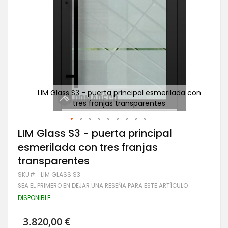
a con
LIM Glass S3 - puerta principal esmerilada con
tres franjas transparentes
Saltar
LIM Glass S3 - puerta principal
al
esmerilada con tres franjas
comienzo
de
transparentes
la
galería
SKU
LIM GLASS S3
de
SEA EL PRIMERO EN DEJAR UNA RESEÑA PARA ESTE ARTÍCULO
imágenes
DISPONIBLE
3.820,00 €