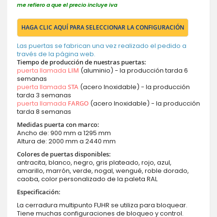
me refiero a que el precio incluye iva
HAGA CLIC AQUÍ PARA SELECCIONAR LA CONFIGURACIÓN
Las puertas se fabrican una vez realizado el pedido a
través de la página web.
Tiempo de producción de nuestras puertas:
puerta llamada
LIM
(aluminio) - la producción tarda 6
semanas
puerta llamada
STA
(acero Inoxidable) - la producción
tarda 3 semanas
puerta llamada
FARGO
(acero Inoxidable) - la producción
tarda 8 semanas
Medidas puerta con marco:
Ancho de: 900 mm a 1295 mm
Altura de: 2000 mm a 2440 mm
Colores de puertas disponibles:
antracita, blanco, negro, gris plateado, rojo, azul,
amarillo, marrón, verde, nogal, wengué, roble dorado,
caoba, color personalizado de la paleta RAL
Especificación:
La cerradura multipunto FUHR se utiliza para bloquear.
Tiene muchas configuraciones de bloqueo y control.