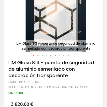
uminio
LIM Glass S13 - puerta de seguridad de aluminio
nte
esmerilado con decoración transparente
Saltar
LIM Glass S13 - puerta de seguridad
al
de aluminio esmerilado con
comienzo
de
decoración transparente
la
galería
SKU
LIM GLASS-S13
de
SEA EL PRIMERO EN DEJAR UNA RESEÑA PARA ESTE ARTÍCULO
imágenes
DISPONIBLE
3.820,00 €