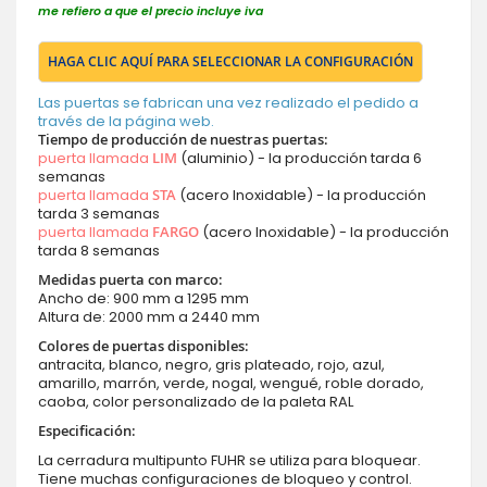
me refiero a que el precio incluye iva
HAGA CLIC AQUÍ PARA SELECCIONAR LA CONFIGURACIÓN
Las puertas se fabrican una vez realizado el pedido a
través de la página web.
Tiempo de producción de nuestras puertas:
puerta llamada
LIM
(aluminio) - la producción tarda 6
semanas
puerta llamada
STA
(acero Inoxidable) - la producción
tarda 3 semanas
puerta llamada
FARGO
(acero Inoxidable) - la producción
tarda 8 semanas
Medidas puerta con marco:
Ancho de: 900 mm a 1295 mm
Altura de: 2000 mm a 2440 mm
Colores de puertas disponibles:
antracita, blanco, negro, gris plateado, rojo, azul,
amarillo, marrón, verde, nogal, wengué, roble dorado,
caoba, color personalizado de la paleta RAL
Especificación:
La cerradura multipunto FUHR se utiliza para bloquear.
Tiene muchas configuraciones de bloqueo y control.