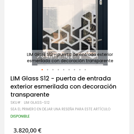
ior
LIM Glass S12 - puerta de entrada exterior
P
nte
esmerilada con decoración transparente
Saltar
LIM Glass S12 - puerta de entrada
al
exterior esmerilada con decoración
comienzo
de
transparente
la
galería
SKU
LIM GLASS-S12
de
SEA EL PRIMERO EN DEJAR UNA RESEÑA PARA ESTE ARTÍCULO
imágenes
DISPONIBLE
3.820,00 €