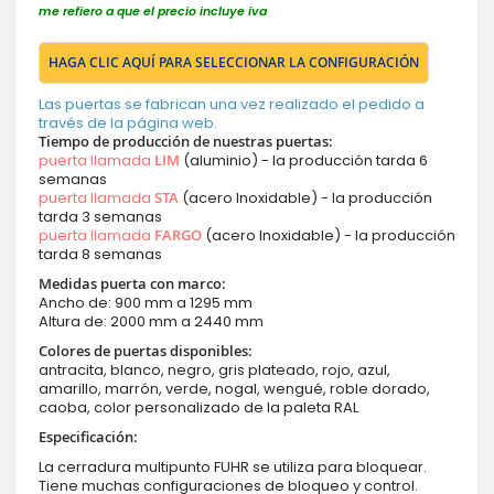
me refiero a que el precio incluye iva
HAGA CLIC AQUÍ PARA SELECCIONAR LA CONFIGURACIÓN
Las puertas se fabrican una vez realizado el pedido a
través de la página web.
Tiempo de producción de nuestras puertas:
puerta llamada
LIM
(aluminio) - la producción tarda 6
semanas
puerta llamada
STA
(acero Inoxidable) - la producción
tarda 3 semanas
puerta llamada
FARGO
(acero Inoxidable) - la producción
tarda 8 semanas
Medidas puerta con marco:
Ancho de: 900 mm a 1295 mm
Altura de: 2000 mm a 2440 mm
Colores de puertas disponibles:
antracita, blanco, negro, gris plateado, rojo, azul,
amarillo, marrón, verde, nogal, wengué, roble dorado,
caoba, color personalizado de la paleta RAL
Especificación:
La cerradura multipunto FUHR se utiliza para bloquear.
Tiene muchas configuraciones de bloqueo y control.