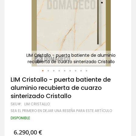
inio
LIM Cristallo - puerta batiente de aluminio
llo
recubierta de cuarzo sinterizado Cristallo
Saltar
LIM Cristallo - puerta batiente de
al
aluminio recubierta de cuarzo
comienzo
de
sinterizado Cristallo
la
galería
SKU
LIM CRISTALLO
de
SEA EL PRIMERO EN DEJAR UNA RESEÑA PARA ESTE ARTÍCULO
imágenes
DISPONIBLE
6.290,00 €