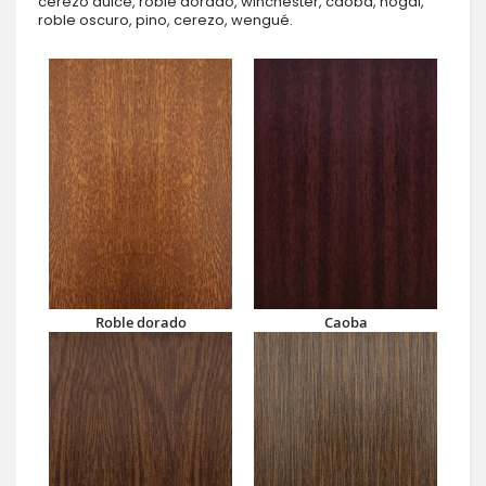
cerezo dulce, roble dorado, winchester, caoba, nogal,
roble oscuro, pino, cerezo, wengué.
Roble dorado
Caoba