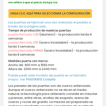
me refiero a que el precio incluye iva
HAGA CLIC AQUÍ PARA SELECCIONAR LA CONFIGURACIÓN
Las puertas se fabrican una vez realizado el pedido a
través de la página web.
Tiempo de producción de nuestras puertas:
puerta llamada
LIM
(aluminio) - la producción tarda 6
semanas
puerta llamada
STA
(acero Inoxidable) - la producción
tarda 3 semanas
puerta llamada
FARGO
(acero Inoxidable) - la producción
tarda 8 semanas
Medidas puerta con marco:
Ancho de: 900 mm a 1550 mm
Altura de: 2000 mm a 2440 mm
Puede pedir este modelo de puerta en un tamaño
mayor. Ver
PIVOTANTE Cristallo
Los paneles de las puertas son de cuarzo sinterizado.
Aunque el cuarzo sinterizado no se da en el medio
natural, la tecnología para obtenerlo consiste en mezclar
y prensar, entre otras, arcillas de esquisto, arena de
cuarzo y rocas de granito. La mezcla así preparada se
endurece mediante cocción. Los paneles de puerta de