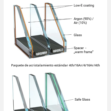
Paquete de acristalamiento estándar 4th/16Ar/4/16Ar/4th