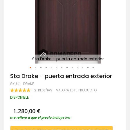
Sta Drake - puerta entrada exterior
Saltar
Sta Drake - puerta entrada exterior
al
SKU
DRAKE
comienzo
de
VALORACIÓN:
2
RESEÑAS
VALORA ESTE PRODUCTO
100
100
la
% OF
DISPONIBLE
galería
de
imágenes
1.280,00 €
me refiero a que el precio incluye iva