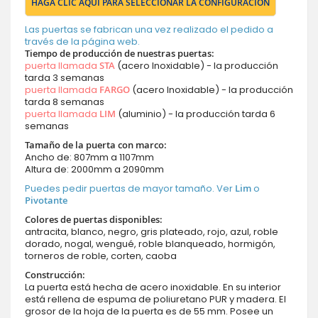
HAGA CLIC AQUÍ PARA SELECCIONAR LA CONFIGURACIÓN
Las puertas se fabrican una vez realizado el pedido a
través de la página web.
Tiempo de producción de nuestras puertas:
puerta llamada
STA
(acero Inoxidable) - la producción
tarda 3 semanas
puerta llamada
FARGO
(acero Inoxidable) - la producción
tarda 8 semanas
puerta llamada
LIM
(aluminio) - la producción tarda 6
semanas
Tamaño de la puerta con marco:
Ancho de: 807mm a 1107mm
Altura de: 2000mm a 2090mm
Puedes pedir puertas de mayor tamaño. Ver
Lim
o
Pivotante
Colores de puertas disponibles:
antracita, blanco, negro, gris plateado, rojo, azul, roble
dorado, nogal, wengué, roble blanqueado, hormigón,
torneros de roble, corten, caoba
Construcción:
La puerta está hecha de acero inoxidable. En su interior
está rellena de espuma de poliuretano PUR y madera. El
grosor de la hoja de la puerta es de 55 mm. Posee un