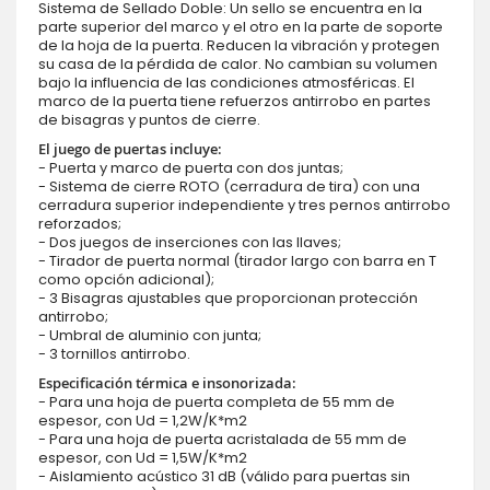
Sistema de Sellado Doble: Un sello se encuentra en la
parte superior del marco y el otro en la parte de soporte
de la hoja de la puerta. Reducen la vibración y protegen
su casa de la pérdida de calor. No cambian su volumen
bajo la influencia de las condiciones atmosféricas. El
marco de la puerta tiene refuerzos antirrobo en partes
de bisagras y puntos de cierre.
El juego de puertas incluye:
- Puerta y marco de puerta con dos juntas;
- Sistema de cierre ROTO (cerradura de tira) con una
cerradura superior independiente y tres pernos antirrobo
reforzados;
- Dos juegos de inserciones con las llaves;
- Tirador de puerta normal (tirador largo con barra en T
como opción adicional);
- 3 Bisagras ajustables que proporcionan protección
antirrobo;
- Umbral de aluminio con junta;
- 3 tornillos antirrobo.
Especificación térmica e insonorizada:
- Para una hoja de puerta completa de 55 mm de
espesor, con Ud = 1,2W/K*m2
- Para una hoja de puerta acristalada de 55 mm de
espesor, con Ud = 1,5W/K*m2
- Aislamiento acústico 31 dB (válido para puertas sin