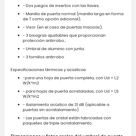
- Dos juegos de insertos con las llaves;
- Manilla de puerta normal (manilla larga en forma
de T como opción adicional);
- Visor (en el caso de puertas macizas);
- 3 bisagras ajustables que proporcionan
protección antirrobo.;
- Umbral de aluminio con junta;
- 3 tornillos antirrobo.
Especificaciones térmicas y acústicas:
-para una hoja de puerta completa, con Ud = 1,2
W/K*m2
- para hojas de puerta acristaladas, con Ud = 1,5
W/K*m2
- Aislamiento acústico de 31 dB (aplicable a
puertas sin acristalamiento).
- Las puertas de cristal están fabricadas con
paquetes de triple acristalamiento..