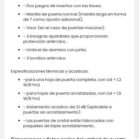
- Dos juegos de insertos con las llaves;
- Manilla de puerta normal (manilla larga en forma
de T como opción adicional);
- Visor (en el caso de puertas macizas);
- 3 bisagras ajustables que proporcionan
protección antirrobo.;
- Umbral de aluminio con junta;
- 3 tornillos antirrobo.
Especificaciones térmicas y acústicas:
-para una hoja de puerta completa, con Ud = 1,2
W/K*m2
- para hojas de puerta acristaladas, con Ud = 1,5
W/K*m2
- Aislamiento acústico de 31 dB (aplicable a
puertas sin acristalamiento).
- Las puertas de cristal están fabricadas con
paquetes de triple acristalamiento..