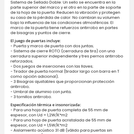
Sistema de Sellado Doble: Un sello se encuentra en la
parte superior del marco y el otro en la parte de soporte
de la hoja de la puerta. Reducen la vibración y protegen
su casa de la pérdida de calor. No cambian su volumen
bajo la influencia de las condiciones atmosféricas. El
marco de la puerta tiene refuerzos antirrobo en partes
de bisagras y puntos de cierre.
El juego de puertas incluye:
- Puerta y marco de puerta con dos juntas;
- Sistema de cierre ROTO (cerradura de tira) con una
cerradura superior independiente y tres pernos antirrobo
reforzados;
- Dos juegos de inserciones con las llaves;
- Tirador de puerta normal (tirador largo con barra en T
como opción adicional);
- 3 Bisagras ajustables que proporcionan protección
antirrobo;
- Umbral de aluminio con junta;
- 3 tornillos antirrobo.
Especificación térmica e insonorizada:
- Para una hoja de puerta completa de 55 mm de
espesor, con Ud = 1,2W/K*m2
- Para una hoja de puerta acristalada de 55 mm de
espesor, con Ud = 1,5W/K*m2
- Aislamiento acústico 31 dB (válido para puertas sin