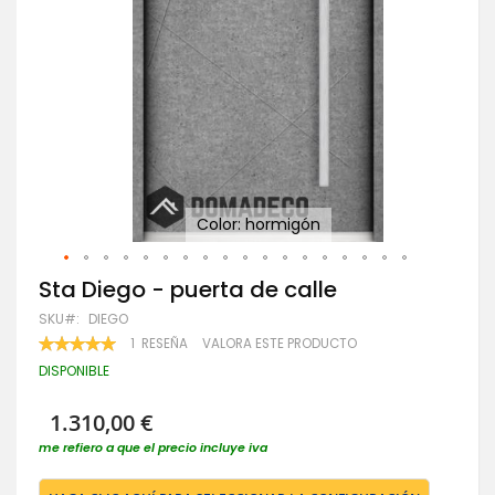
Color: hormigón
Saltar
Sta Diego - puerta de calle
al
SKU
DIEGO
comienzo
de
VALORACIÓN:
1
RESEÑA
VALORA ESTE PRODUCTO
100
100
la
% OF
DISPONIBLE
galería
de
imágenes
1.310,00 €
me refiero a que el precio incluye iva