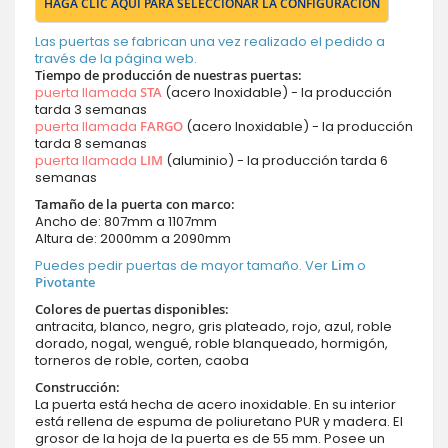
HAGA CLIC AQUÍ PARA SELECCIONAR LA CONFIGURACIÓN
Las puertas se fabrican una vez realizado el pedido a
través de la página web.
Tiempo de producción de nuestras puertas:
puerta llamada
STA
(acero Inoxidable) - la producción
tarda 3 semanas
puerta llamada
FARGO
(acero Inoxidable) - la producción
tarda 8 semanas
puerta llamada
LIM
(aluminio) - la producción tarda 6
semanas
Tamaño de la puerta con marco:
Ancho de: 807mm a 1107mm
Altura de: 2000mm a 2090mm
Puedes pedir puertas de mayor tamaño. Ver
Lim
o
Pivotante
Colores de puertas disponibles:
antracita, blanco, negro, gris plateado, rojo, azul, roble
dorado, nogal, wengué, roble blanqueado, hormigón,
torneros de roble, corten, caoba
Construcción:
La puerta está hecha de acero inoxidable. En su interior
está rellena de espuma de poliuretano PUR y madera. El
grosor de la hoja de la puerta es de 55 mm. Posee un