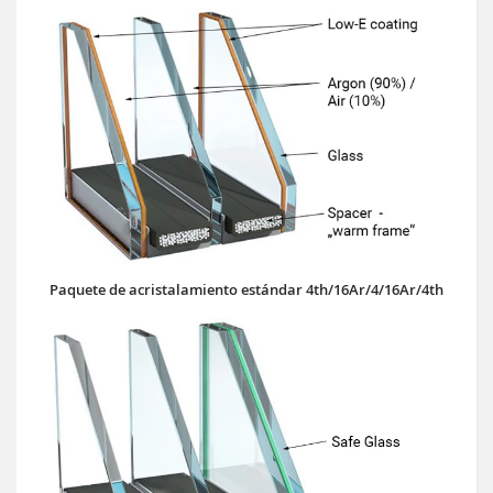
Paquete de acristalamiento estándar 4th/16Ar/4/16Ar/4th