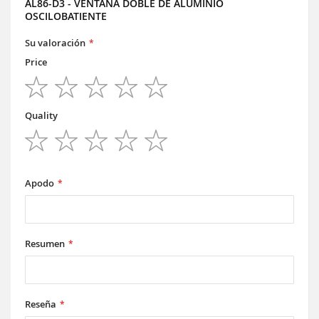
AL86-D3 - VENTANA DOBLE DE ALUMINIO
OSCILOBATIENTE
Su valoración
Price
1
2
3
4
5
star
stars
stars
stars
stars
Quality
1
2
3
4
5
star
stars
stars
stars
stars
Apodo
Resumen
Reseña