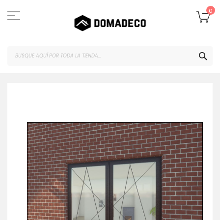
Ir
al
Mi
0
contenido
BUS
Saltar
al
final
de
la
galería
de
imágenes