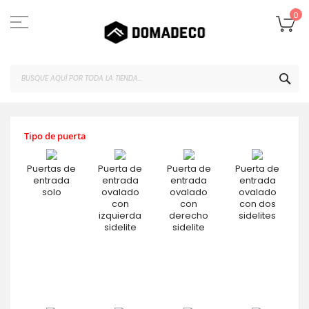
Ir
al
Mi
0
contenido
BUS
Tipo de puerta
Puertas de
Puerta de
Puerta de
Puerta de
entrada
entrada
entrada
entrada
solo
ovalado
ovalado
ovalado
con
con
con dos
izquierda
derecho
sidelites
sidelite
sidelite